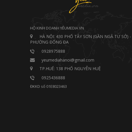
HỘ KINH DOANH YÊUMEDIA VN
HÀ NỘI: 430 PHỐ TÂY SƠN (GẦN NGÃ TƯ SỞ) -
PHƯỜNG ĐỐNG ĐA
0928975888
yeumediahanoi@gmail.com
TP.HUẾ: 138 PHỐ NGUYỄN HUỆ
0925436888
ĐKKD số 01E8023463