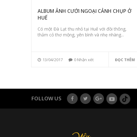
ALBUM ẢNH CƯỚI NGOẠI CẢNH CHỤP Ở
HUẾ
Có một Đà Lạt thu nhỏ tại Huế với đồi thông,
thảm cỏ thơ mộng, yên bình và nhẹ nhàng...
13/04/2017
0 Nhận xét
ĐỌC THÊM
FOLLOW US