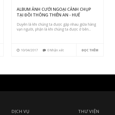
ALBUM ẢNH CƯỚI NGOẠI CẢNH CHỤP
TẠI ĐỒI THÔNG THIÊN AN - HUẾ
Duyên là khi chúng ta được gặp nhau giữa hàng
vạn người, phận là khi chúng ta được ở bên...
10/04/2017
0 Nhận xét
ĐỌC THÊM
DỊCH VỤ
THƯ VIỆN