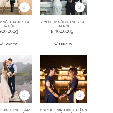
xem
xem
P NỘI THÀNH 1 TẠI
GÓI CHỤP NỘI THÀNH 2 TẠI
HÀ NỘI
HÀ NỘI
.900.000₫
8.400.000₫
ĐẶT DỊCH VỤ
ĐẶT DỊCH VỤ
xem
xem
P NINH BÌNH - ĐẦM
GÓI CHỤP NINH BÌNH. TRÀNG