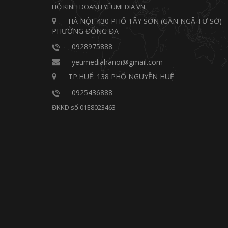
HỘ KINH DOANH YÊUMEDIA VN
HÀ NỘI: 430 PHỐ TÂY SƠN (GẦN NGÃ TƯ SỞ) -
PHƯỜNG ĐỐNG ĐA
0928975888
yeumediahanoi@gmail.com
TP.HUẾ: 138 PHỐ NGUYỄN HUỆ
0925436888
ĐKKD số 01E8023463