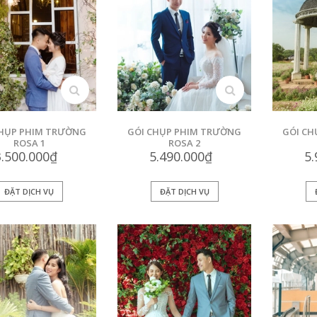
xem
xem
CHỤP PHIM TRƯỜNG
GÓI CHỤP PHIM TRƯỜNG
GÓI CH
ROSA 1
ROSA 2
3.500.000₫
5.490.000₫
5
ĐẶT DỊCH VỤ
ĐẶT DỊCH VỤ