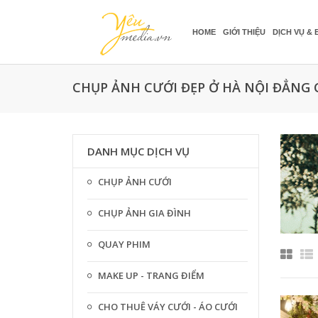
HOME
GIỚI THIỆU
DỊCH VỤ & 
CHỤP ẢNH CƯỚI ĐẸP Ở HÀ NỘI ĐẲNG 
DANH MỤC DỊCH VỤ
CHỤP ẢNH CƯỚI
CHỤP ẢNH GIA ĐÌNH
QUAY PHIM
MAKE UP - TRANG ĐIỂM
CHO THUÊ VÁY CƯỚI - ÁO CƯỚI