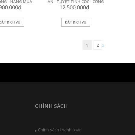
ONG - HANG MÚA
AN - TUYỆT TÌNH CỐC - CỔNG
.900.000₫
12.500.000₫
TRÀNG AN
ĐẶT DỊCH VỤ
ĐẶT DỊCH VỤ
1
2
»
CHÍNH SÁCH
Chính sách thanh toán