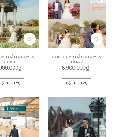
xem
xem
ỤP THẢO NGUYÊN
GÓI CHỤP THẢO NGUYÊN
HOA 1
HOA 2
.900.000₫
6.900.000₫
ĐẶT DỊCH VỤ
ĐẶT DỊCH VỤ