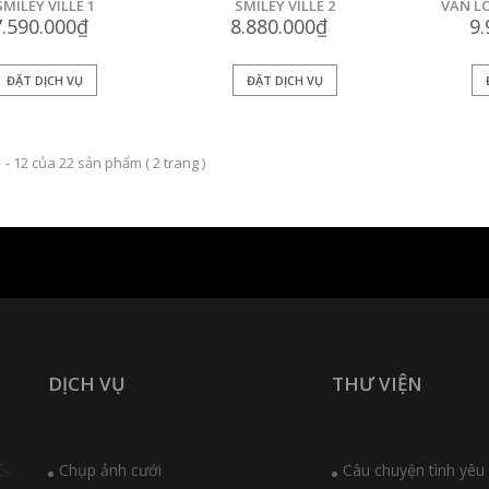
SMILEY VILLE 1
SMILEY VILLE 2
VÂN L
7.590.000₫
8.880.000₫
9
ĐẶT DỊCH VỤ
ĐẶT DỊCH VỤ
1 - 12 của
22
sản phẩm (
2
trang )
DỊCH VỤ
THƯ VIỆN
Chụp ảnh cưới
Câu chuyện tình yêu