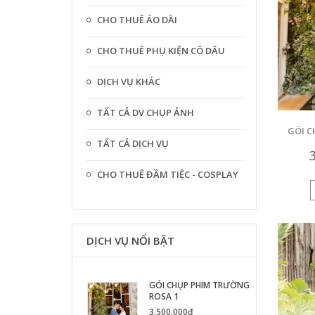
CHO THUÊ ÁO DÀI
CHO THUÊ PHỤ KIỆN CÔ DÂU
DỊCH VỤ KHÁC
TẤT CẢ DV CHỤP ẢNH
GÓI 
TẤT CẢ DỊCH VỤ
CHO THUÊ ĐẦM TIỆC - COSPLAY
DỊCH VỤ NỔI BẬT
GÓI CHỤP PHIM TRƯỜNG
ROSA 1
3.500.000₫