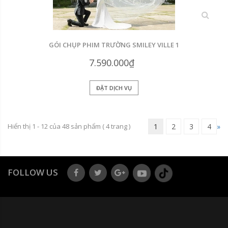
xem
GÓI CHỤP PHIM TRƯỜNG SMILEY VILLE 1
7.590.000₫
ĐẶT DỊCH VỤ
Hiển thị 1 - 12 của
48
sản phẩm (
4
trang )
1
2
3
4
»
FOLLOW US