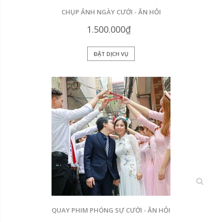
CHỤP ẢNH NGÀY CƯỚI - ĂN HỎI
1.500.000₫
ĐẶT DỊCH VỤ
xem
QUAY PHIM PHÓNG SỰ CƯỚI - ĂN HỎI