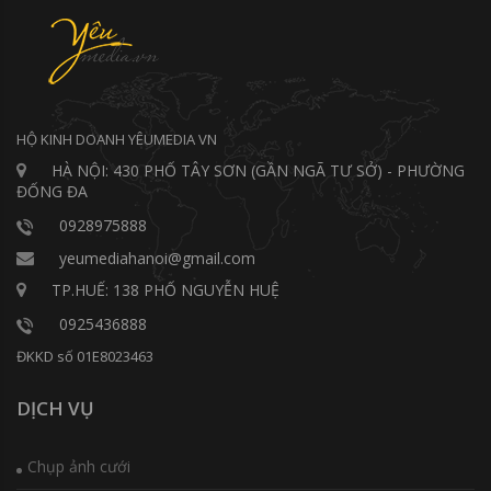
HỘ KINH DOANH YÊUMEDIA VN
HÀ NỘI: 430 PHỐ TÂY SƠN (GẦN NGÃ TƯ SỞ) - PHƯỜNG
ĐỐNG ĐA
0928975888
yeumediahanoi@gmail.com
TP.HUẾ: 138 PHỐ NGUYỄN HUỆ
0925436888
ĐKKD số 01E8023463
DỊCH VỤ
Chụp ảnh cưới