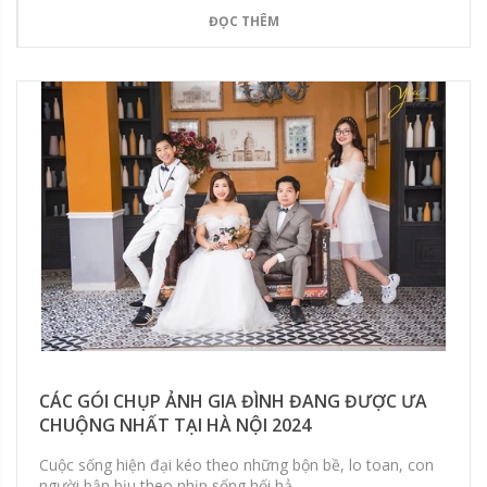
ĐỌC THÊM
CÁC GÓI CHỤP ẢNH GIA ĐÌNH ĐANG ĐƯỢC ƯA
CHUỘNG NHẤT TẠI HÀ NỘI 2024
Cuộc sống hiện đại kéo theo những bộn bề, lo toan, con
người bận bịu theo nhịp sống hối hả...