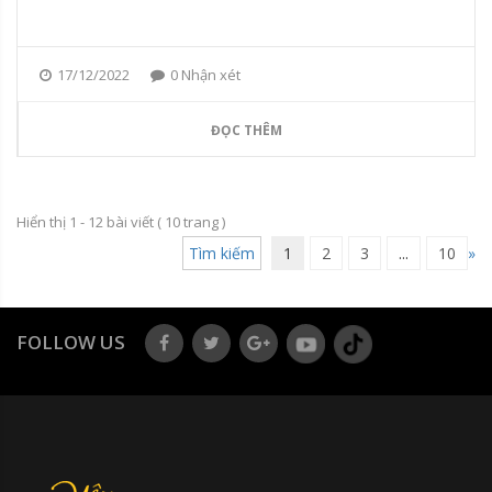
17/12/2022
0 Nhận xét
ĐỌC THÊM
Hiển thị 1 - 12 bài viết (
10
trang )
Tìm kiếm
1
2
3
...
10
»
FOLLOW US