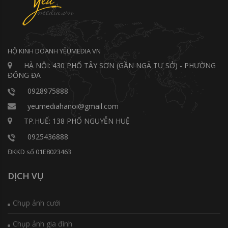
HỘ KINH DOANH YÊUMEDIA VN
HÀ NỘI: 430 PHỐ TÂY SƠN (GẦN NGÃ TƯ SỞ) - PHƯỜNG
ĐỐNG ĐA
0928975888
yeumediahanoi@gmail.com
TP.HUẾ: 138 PHỐ NGUYỄN HUỆ
0925436888
ĐKKD số 01E8023463
DỊCH VỤ
Chụp ảnh cưới
Chụp ảnh gia đình