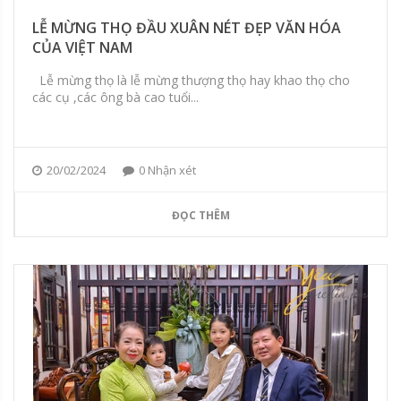
LỄ MỪNG THỌ ĐẦU XUÂN NÉT ĐẸP VĂN HÓA
CỦA VIỆT NAM
Lễ mừng thọ là lễ mừng thượng thọ hay khao thọ cho
các cụ ,các ông bà cao tuổi...
20/02/2024
0 Nhận xét
ĐỌC THÊM