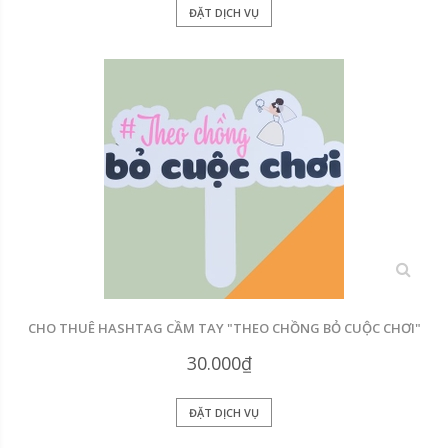
ĐẶT DỊCH VỤ
xem
CHO THUÊ HASHTAG CẦM TAY "THEO CHỒNG BỎ CUỘC CHƠI"
30.000₫
ĐẶT DỊCH VỤ