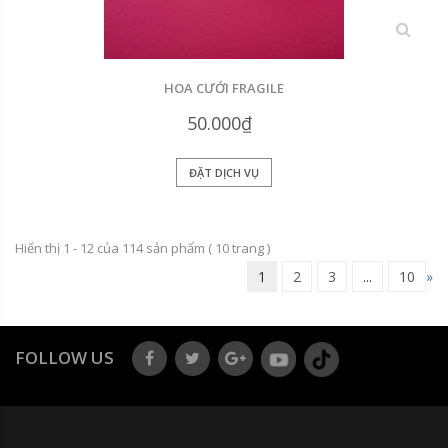
xem
HOA CƯỚI FRAGILE
50.000₫
ĐẶT DỊCH VỤ
Hiển thị 1 - 12 của
114
sản phẩm (
10
trang )
1
2
3
...
10
»
FOLLOW US