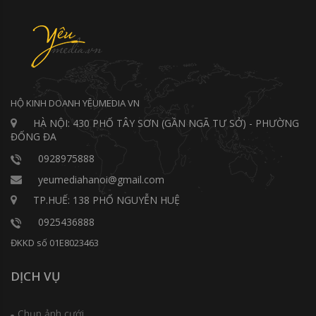
HỘ KINH DOANH YÊUMEDIA VN
HÀ NỘI: 430 PHỐ TÂY SƠN (GẦN NGÃ TƯ SỞ) - PHƯỜNG
ĐỐNG ĐA
0928975888
yeumediahanoi@gmail.com
TP.HUẾ: 138 PHỐ NGUYỄN HUỆ
0925436888
ĐKKD số 01E8023463
DỊCH VỤ
Chụp ảnh cưới