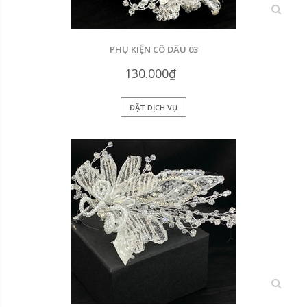
xem
PHỤ KIỆN CÔ DÂU 03
130.000₫
ĐẶT DỊCH VỤ
xem