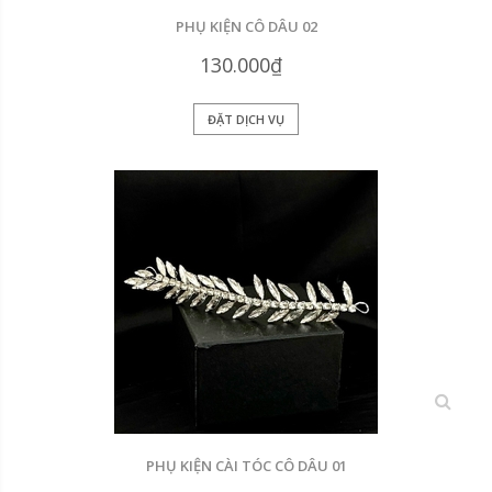
PHỤ KIỆN CÔ DÂU 02
130.000₫
ĐẶT DỊCH VỤ
xem
PHỤ KIỆN CÀI TÓC CÔ DÂU 01