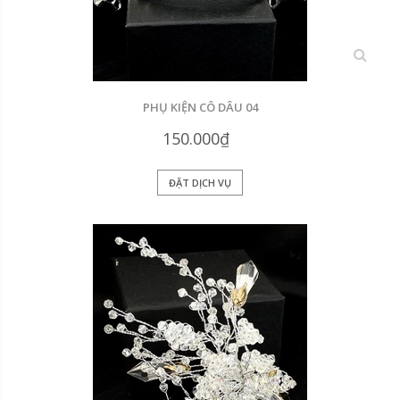
xem
PHỤ KIỆN CÔ DÂU 04
150.000₫
ĐẶT DỊCH VỤ