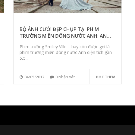
BỘ ẢNH CƯỚI ĐẸP CHỤP TẠI PHIM
TRƯỜNG MIỀN ĐÔNG NƯỚC ANH: ANH
TÚ - NGỌC LINH
Phim trường Smiley Ville – hay còn được gọi là
phim trường miền đông nước Anh diện tích gần
5,5...
04/05/2017
0 Nhận xét
ĐỌC THÊM