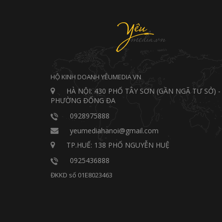
HỘ KINH DOANH YÊUMEDIA VN
HÀ NỘI: 430 PHỐ TÂY SƠN (GẦN NGÃ TƯ SỞ) -
PHƯỜNG ĐỐNG ĐA
0928975888
yeumediahanoi@gmail.com
TP.HUẾ: 138 PHỐ NGUYỄN HUỆ
0925436888
ĐKKD số 01E8023463