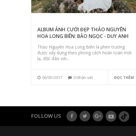
ALBUM ẢNH CƯỚI ĐẸP THẢO NGUYÊN
HOA LONG BIÊN: BẢO NGỌC - DUY ANH
Thảo Nguyên Hoa Long Biên là phim trường
được xây dựng theo phong cách hoàn toàn mới
lạ, độc đáo với...
06/05/2017
0 Nhận xét
ĐỌC THÊM
FOLLOW US