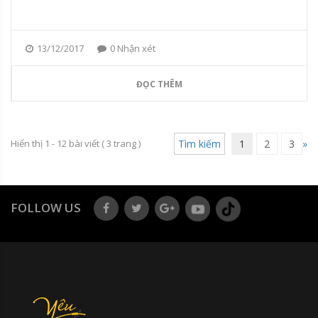
13/12/2017
0 Nhận xét
ĐỌC THÊM
Hiển thị 1 - 12 bài viết (
3
trang )
Tìm kiếm
1
2
3
»
FOLLOW US