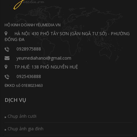
HỘ KINH DOANH YÊUMEDIA VN
HÀ NỘI: 430 PHỐ TÂY SƠN (GẦN NGÃ TƯ SỞ) - PHƯỜNG
ĐỐNG ĐA
0928975888
yeumediahanoi@gmail.com
TP.HUẾ: 138 PHỐ NGUYỄN HUỆ
0925436888
ĐKKD số 01E8023463
DỊCH VỤ
Chụp ảnh cưới
Chụp ảnh gia đình