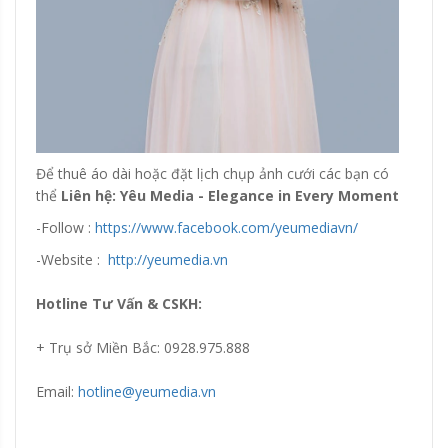
Để thuê áo dài hoặc đặt lịch chụp ảnh cưới các bạn có
thể
Liên hệ: Yêu Media - Elegance in Every Moment
-Follow :
https://www.facebook.com/yeumediavn/
-Website :
http://yeumedia.vn
Hotline Tư Vấn & CSKH:
+ Trụ sở Miền Bắc: 0928.975.888
Email:
hotline@yeumedia.vn
Đang update xin liên hệ hotline 0928975888.