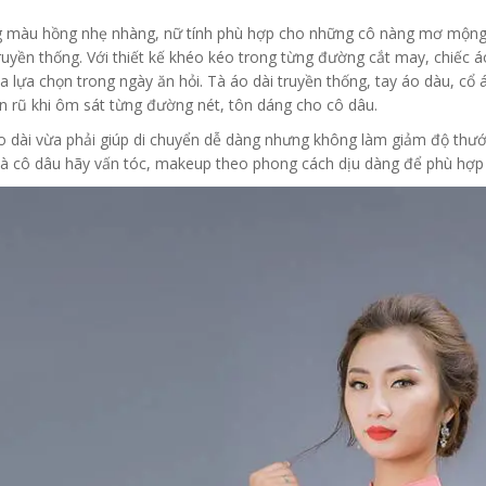
 màu hồng nhẹ nhàng, nữ tính phù hợp cho những cô nàng mơ mộng n
truyền thống. Với thiết kế khéo kéo trong từng đường cắt may, chiếc 
a lựa chọn trong ngày ăn hỏi. Tà áo dài truyền thống, tay áo dàu, cổ
n rũ khi ôm sát từng đường nét, tôn dáng cho cô dâu.
o dài vừa phải giúp di chuyển dễ dàng nhưng không làm giảm độ thướ
là cô dâu hãy vấn tóc, makeup theo phong cách dịu dàng để phù hợp v