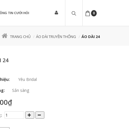
ÔNG TIN CƯỚI HỎI
0
TRANG CHỦ
ÁO DÀI TRUYỀN THỐNG
ÁO DÀI 24
I 24
hiệu:
Yêu Bridal
ng:
Sắn sàng
000₫
: