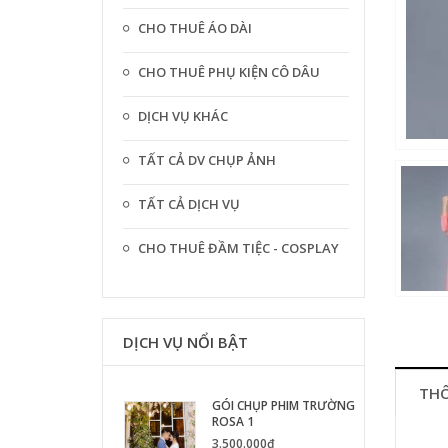
CHO THUÊ ÁO DÀI
CHO THUÊ PHỤ KIỆN CÔ DÂU
DỊCH VỤ KHÁC
TẤT CẢ DV CHỤP ẢNH
TẤT CẢ DỊCH VỤ
CHO THUÊ ĐẦM TIỆC - COSPLAY
DỊCH VỤ NỔI BẬT
THÔ
GÓI CHỤP PHIM TRƯỜNG
ROSA 1
3.500.000₫