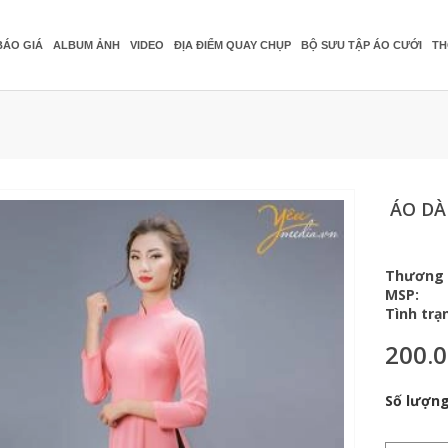
BÁO GIÁ
ALBUM ẢNH
VIDEO
ĐỊA ĐIỂM QUAY CHỤP
BỘ SƯU TẬP ÁO CƯỚI
TH
ÁO DÀ
Thương 
MSP:
Tình trạ
200.
Số lượng