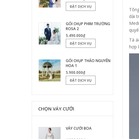
ĐẶT DỊCH VỤ
Tông
dài 
Medi
GÓI CHỤP PHIM TRƯỜNG
ROSA 2
quyế
5.490.000₫
Tà á
ĐẶT DỊCH VỤ
hợp 
GÓI CHỤP THẢO NGUYÊN
HOA 1
5.900.000₫
ĐẶT DỊCH VỤ
CHỌN VÁY CƯỚI
VÁY CƯỚI BOA