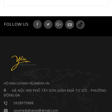
FOLLOW US
HỘ KINH DOANH YÊUMEDIA VN
HÀ NỘI: 430 PHỐ TÂY SƠN (GẦN NGÃ TƯ SỞ) - PHƯỜNG
ĐỐNG ĐA
0928975888
yeumediahanoi@gmail.com