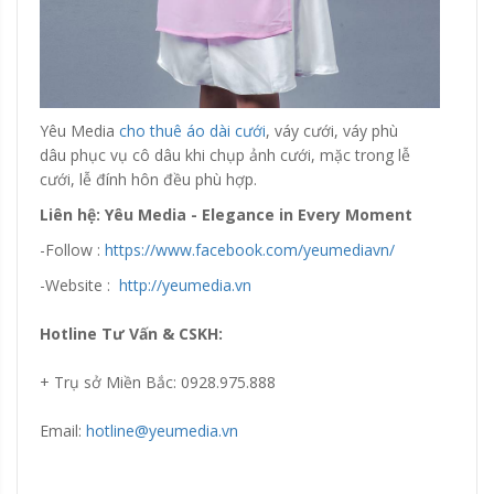
Yêu Media
cho thuê áo dài cưới
, váy cưới, váy phù
dâu phục vụ cô dâu khi chụp ảnh cưới, mặc trong lễ
cưới, lễ đính hôn đều phù hợp.
Liên hệ: Yêu Media - Elegance in Every Moment
-Follow :
https://www.facebook.com/yeumediavn/
-Website :
http://yeumedia.vn
Hotline Tư Vấn & CSKH:
+ Trụ sở Miền Bắc: 0928.975.888
Email:
hotline@yeumedia.vn
Đang update xin liên hệ hotline 0928975888.