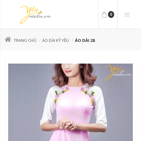
0
TRANG CHỦ
ÁO DÀI KỶ YẾU
ÁO DÀI 28