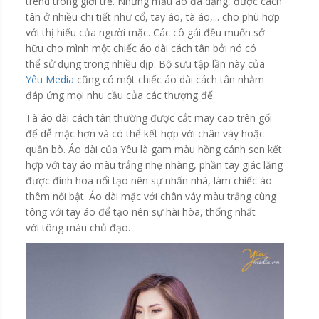
trend trong giới trẻ. Những mẫu áo đa dạng, được cách
tân ở nhiều chi tiết như cổ, tay áo, tà áo,... cho phù hợp
với thị hiếu của người mặc. Các cô gái đều muốn sở
hữu cho mình một chiếc áo dài cách tân bởi nó có
thể sử dụng trong nhiều dịp. Bộ sưu tập lần này của
Yêu Media
cũng có một chiếc áo dài cách tân nhằm
đáp ứng mọi nhu cầu của các thượng đế.
Tà áo dài cách tân thường được cắt may cao trên gối
để dễ mặc hơn và có thể kết hợp với chân váy hoặc
quần bò. Áo dài của Yêu là gam màu hồng cánh sen kết
hợp với tay áo màu trắng nhẹ nhàng, phần tay giác lăng
được đính hoa nổi tạo nên sự nhấn nhá, làm chiếc áo
thêm nổi bật. Áo dài mặc với chân váy màu trắng cùng
tông với tay áo để tạo nên sự hài hòa, thống nhất
với tông màu chủ đạo.