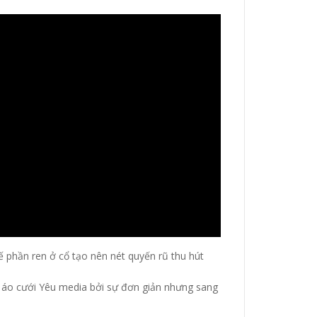
kế phần ren ở cổ tạo nên nét quyến rũ thu hút
ện áo cưới Yêu media bởi sự đơn giản nhưng sang