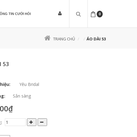
ÔNG TIN CƯỚI HỎI
0
TRANG CHỦ
ÁO DÀI 53
I 53
hiệu:
Yêu Bridal
ng:
Sắn sàng
000₫
: