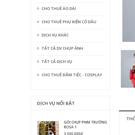
CHO THUÊ ÁO DÀI
CHO THUÊ PHỤ KIỆN CÔ DÂU
DỊCH VỤ KHÁC
TẤT CẢ DV CHỤP ẢNH
TẤT CẢ DỊCH VỤ
CHO THUÊ ĐẦM TIỆC - COSPLAY
DỊCH VỤ NỔI BẬT
THÔ
GÓI CHỤP PHIM TRƯỜNG
ROSA 1
3.500.000₫