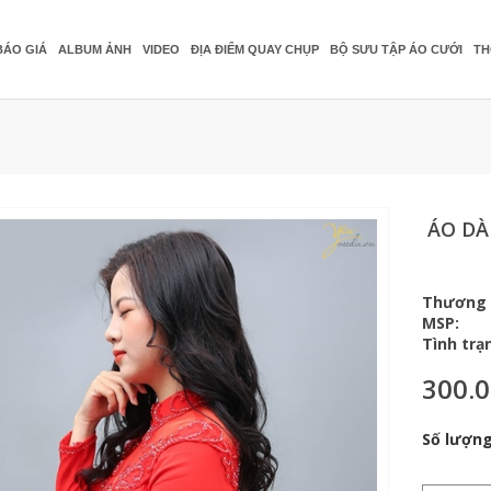
BÁO GIÁ
ALBUM ẢNH
VIDEO
ĐỊA ĐIỂM QUAY CHỤP
BỘ SƯU TẬP ÁO CƯỚI
TH
ÁO DÀ
Thương 
MSP:
Tình trạ
300.
Số lượng