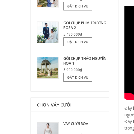
ĐẶT DỊCH VỤ
GÓI CHỤP PHIM TRƯỜNG
ROSA 2
5.490.000₫
ĐẶT DỊCH VỤ
GÓI CHỤP THẢO NGUYÊN
HOA 1
5.900.000₫
ĐẶT DỊCH VỤ
CHỌN VÁY CƯỚI
Đây l
ngườ
Đây 
VÁY CƯỚI BOA
trọng