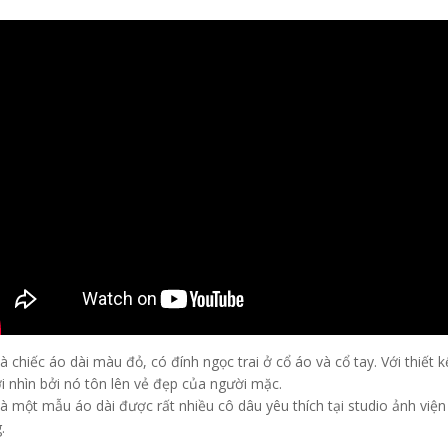
à chiếc áo dài màu đỏ, có đính ngọc trai ở cổ áo và cổ tay. Với thiết 
i nhìn bởi nó tôn lên vẻ đẹp của người mặc.
là một mẫu áo dài được rất nhiều cô dâu yêu thích tại studio ảnh vi
.