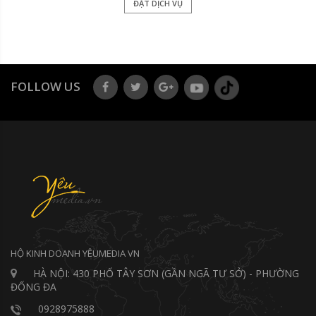
ĐẶT DỊCH VỤ
FOLLOW US
HỘ KINH DOANH YÊUMEDIA VN
HÀ NỘI: 430 PHỐ TÂY SƠN (GẦN NGÃ TƯ SỞ) - PHƯỜNG
ĐỐNG ĐA
0928975888