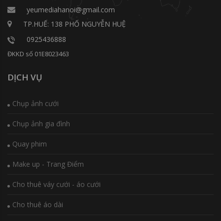
yeumediahanoi@gmail.com
TP.HUẾ: 138 PHỐ NGUYỄN HUỆ
0925436888
ĐKKD số 01E8023463
DỊCH VỤ
Chụp ảnh cưới
Chụp ảnh gia đình
Quay phim
Make up - Trang Điểm
Cho thuê váy cưới - áo cưới
Cho thuê áo dài