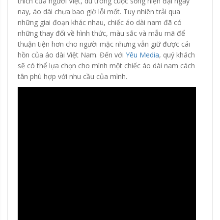
thích của người Việt, dù trong cuộc sống hiện đại ngày
nay, áo dài chưa bao giờ lỗi mốt. Tuy nhiên trải qua
những giai đoạn khác nhau, chiếc áo dài nam đã có
những thay đổi về hình thức, màu sắc và mẫu mã để
thuận tiện hơn cho người mặc nhưng vẫn giữ được cái
hồn của áo dài Việt Nam. Đến với
Yêu Media
, quý khách
sẽ có thể lựa chọn cho mình một chiếc áo dài nam cách
tân phù hợp với nhu cầu của mình.