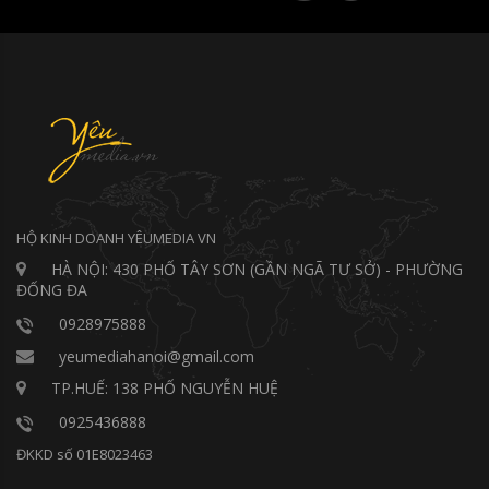
HỘ KINH DOANH YÊUMEDIA VN
HÀ NỘI: 430 PHỐ TÂY SƠN (GẦN NGÃ TƯ SỞ) - PHƯỜNG
ĐỐNG ĐA
0928975888
yeumediahanoi@gmail.com
TP.HUẾ: 138 PHỐ NGUYỄN HUỆ
0925436888
ĐKKD số 01E8023463