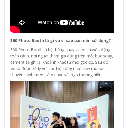
360 Photo Booth là gì và vì sao bạn nên sử dụng?
360 Photo Booth là hệ thống quay video chuyển động
toàn cảnh, nơi người tham gia đứng trên một bục xoay,
camera sẽ ghi lại khoảnh khắc từ mọi góc độ. Sau đó,
video được xử lý với các hiệu ứng như slow motion,
chuyển cảnh mượt, âm nhạc và logo thương hiệu.