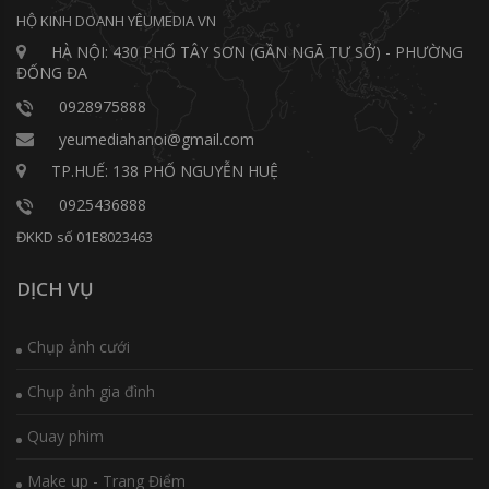
HỘ KINH DOANH YÊUMEDIA VN
HÀ NỘI: 430 PHỐ TÂY SƠN (GẦN NGÃ TƯ SỞ) - PHƯỜNG
ĐỐNG ĐA
0928975888
yeumediahanoi@gmail.com
TP.HUẾ: 138 PHỐ NGUYỄN HUỆ
0925436888
ĐKKD số 01E8023463
DỊCH VỤ
Chụp ảnh cưới
Chụp ảnh gia đình
Quay phim
Make up - Trang Điểm