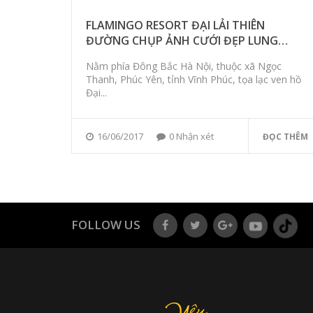
FLAMINGO RESORT ĐẠI LẢI THIÊN
ĐƯỜNG CHỤP ẢNH CƯỚI ĐẸP LUNG
LINH
Nằm phía Đông Bắc Hà Nội, thuộc xã Ngọc
Thanh, Phúc Yên, tỉnh Vĩnh Phúc, tọa lạc ven hồ
Đại...
16/06/2017
0 Nhận xét
ĐỌC THÊM
FOLLOW US