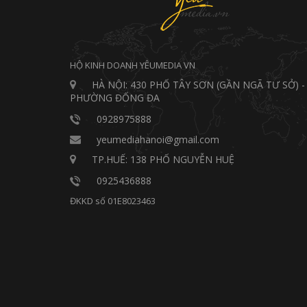
HỘ KINH DOANH YÊUMEDIA VN
HÀ NỘI: 430 PHỐ TÂY SƠN (GẦN NGÃ TƯ SỞ) -
PHƯỜNG ĐỐNG ĐA
0928975888
yeumediahanoi@gmail.com
TP.HUẾ: 138 PHỐ NGUYỄN HUỆ
0925436888
ĐKKD số 01E8023463