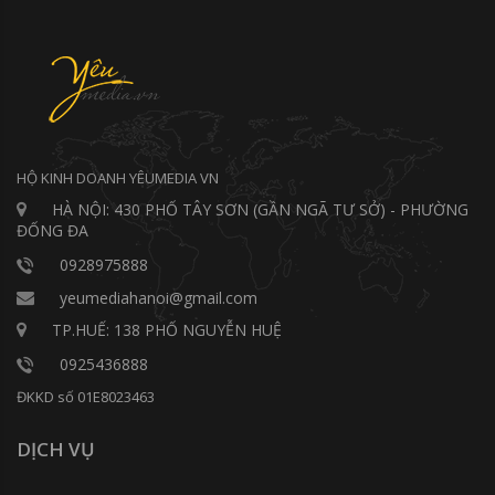
HỘ KINH DOANH YÊUMEDIA VN
HÀ NỘI: 430 PHỐ TÂY SƠN (GẦN NGÃ TƯ SỞ) - PHƯỜNG
ĐỐNG ĐA
0928975888
yeumediahanoi@gmail.com
TP.HUẾ: 138 PHỐ NGUYỄN HUỆ
0925436888
ĐKKD số 01E8023463
DỊCH VỤ