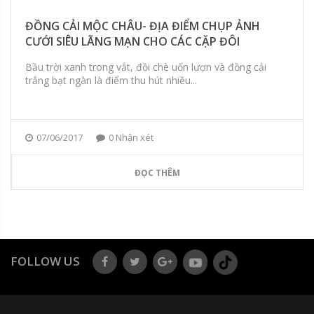
ĐỒNG CẢI MỘC CHÂU- ĐỊA ĐIỂM CHỤP ẢNH
CƯỚI SIÊU LÃNG MẠN CHO CÁC CẶP ĐÔI
Bầu trời xanh trong vắt, đồi chè uốn lượn và đồng cải
trắng bạt ngàn là điểm thu hút nhiều...
07/06/2017
0 Nhận xét
ĐỌC THÊM
FOLLOW US