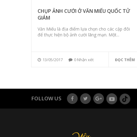
CHỤP ẢNH CƯỚI Ở VĂN MIẾU QUỐC TỬ
GIÁM
Văn Miếu là địa điểm lựa chọn cho các cặp đôi
để thực hiện bộ ảnh cưới lãng mạn. Một...
13/05/2017
0 Nhận xét
ĐỌC THÊM
FOLLOW US