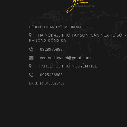
HỘ KINH DOANH YÊUMEDIA VN
HÀ NỘI: 430 PHỐ TÂY SƠN (GẦN NGÃ TƯ SỞ) -
PHƯỜNG ĐỐNG ĐA
0928975888
yeumediahanoi@gmail.com
TP.HUẾ: 138 PHỐ NGUYỄN HUỆ
0925436888
ĐKKD số 01E8023463