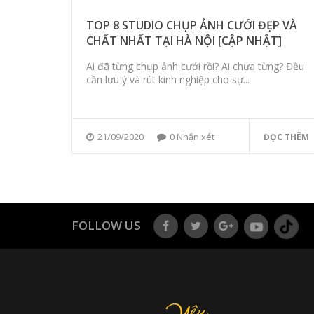
TOP 8 STUDIO CHỤP ẢNH CƯỚI ĐẸP VÀ
CHẤT NHẤT TẠI HÀ NỘI [CẬP NHẬT]
Ai đã từng chụp ảnh cưới rồi? Ai chưa từng? Đều
cần lưu ý và rút kinh nghiệp cho sự...
21/09/2020
0 Nhận xét
ĐỌC THÊM
FOLLOW US