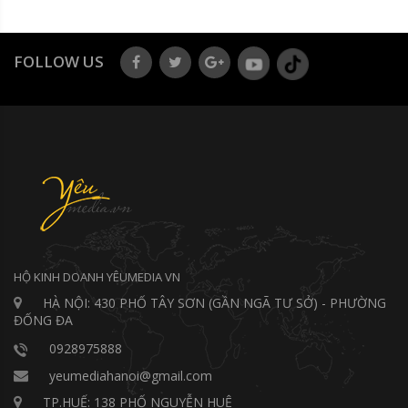
FOLLOW US
HỘ KINH DOANH YÊUMEDIA VN
HÀ NỘI: 430 PHỐ TÂY SƠN (GẦN NGÃ TƯ SỞ) - PHƯỜNG
ĐỐNG ĐA
0928975888
yeumediahanoi@gmail.com
TP.HUẾ: 138 PHỐ NGUYỄN HUỆ