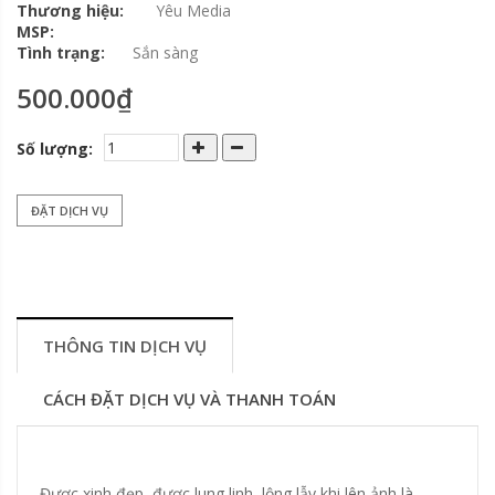
Thương hiệu:
Yêu Media
MSP:
Tình trạng:
Sắn sàng
500.000₫
Số lượng:
ĐẶT DỊCH VỤ
THÔNG TIN DỊCH VỤ
CÁCH ĐẶT DỊCH VỤ VÀ THANH TOÁN
Được xinh đẹp, được lung linh, lộng lẫy khi lên ảnh là