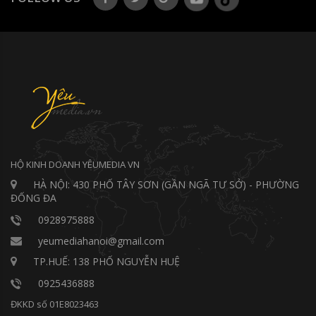
HỘ KINH DOANH YÊUMEDIA VN
HÀ NỘI: 430 PHỐ TÂY SƠN (GẦN NGÃ TƯ SỞ) - PHƯỜNG
ĐỐNG ĐA
0928975888
yeumediahanoi@gmail.com
TP.HUẾ: 138 PHỐ NGUYỄN HUỆ
0925436888
ĐKKD số 01E8023463