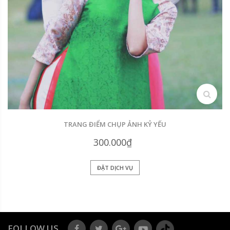
search
TRANG ĐIỂM CHỤP ẢNH KỶ YẾU
300.000₫
ĐẶT DỊCH VỤ
FOLLOW US