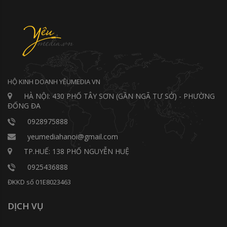
HỘ KINH DOANH YÊUMEDIA VN
HÀ NỘI: 430 PHỐ TÂY SƠN (GẦN NGÃ TƯ SỞ) - PHƯỜNG
ĐỐNG ĐA
0928975888
yeumediahanoi@gmail.com
TP.HUẾ: 138 PHỐ NGUYỄN HUỆ
0925436888
ĐKKD số 01E8023463
DỊCH VỤ