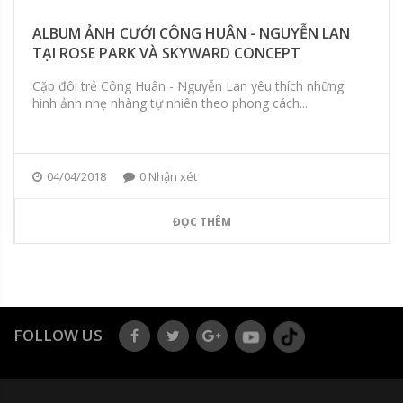
ALBUM ẢNH CƯỚI CÔNG HUÂN - NGUYỄN LAN
TẠI ROSE PARK VÀ SKYWARD CONCEPT
Cặp đôi trẻ Công Huân - Nguyễn Lan yêu thích những
hình ảnh nhẹ nhàng tự nhiên theo phong cách...
04/04/2018
0 Nhận xét
ĐỌC THÊM
FOLLOW US