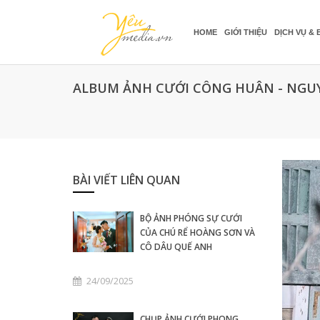
HOME
GIỚI THIỆU
DỊCH VỤ & 
ALBUM ẢNH CƯỚI CÔNG HUÂN - NGUY
BÀI VIẾT LIÊN QUAN
BỘ ẢNH PHÓNG SỰ CƯỚI
CỦA CHÚ RỂ HOÀNG SƠN VÀ
CÔ DÂU QUẾ ANH
24/09/2025
CHỤP ẢNH CƯỚI PHONG