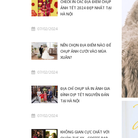
CHECK IN CÁC ĐỊA ĐIỂM CHỤP
ẢNH TẾT 2024 ĐẸP NHẤT TẠI
HÀ NỘI
07/02/2024
NÊN CHỌN ĐỊA ĐIỂM NÀO ĐỂ
CHỤP ẢNH CƯỚI VÀO MÙA
XUÂN?
07/02/2024
ĐỊA CHỈ CHỤP VÀ IN ẢNH GIA
ĐÌNH DỊP TẾT NGUYÊN ĐÁN
TẠI HÀ NỘI
07/02/2024
KHÔNG GIAN CỰC CHẤT VỚI