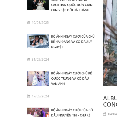
CÁCH HÀN QUỐC ĐƠN GIẢN
CÙNG CẶP ĐÔI HÀ THÀNH
10/08/2025
BỘ ẢNH NGÀY CƯỚI CỦA CHÚ
RỂ HẢI ĐĂNG VÀ CÔ DÂU LÝ
NGUYỆT
31/05/2024
BỘ ẢNH NGÀY CƯỚI CHÚ RỂ
QUỐC TRUNG VÀ CÔ DÂU
VÂN ANH
17/05/2024
ALBU
CON
BỘ ẢNH NGÀY CƯỚI CỦA CÔ
04/04
DÂU NGUYỄN THI - CHÚ RỂ