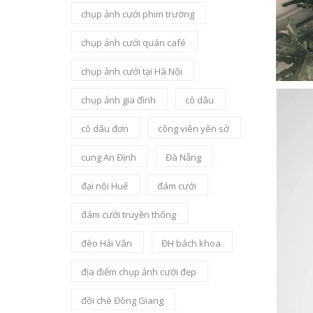
chụp ảnh cưới phim trường
chụp ảnh cưới quán café
chụp ảnh cưới tại Hà Nội
chụp ảnh gia đình
cô dâu
cô dâu đơn
công viên yên sở
cung An Định
Đà Nẵng
đại nội Huế
đám cưới
đám cưới truyền thống
đèo Hải Vân
ĐH bách khoa
địa điểm chụp ảnh cưới đẹp
đồi chè Đông Giang