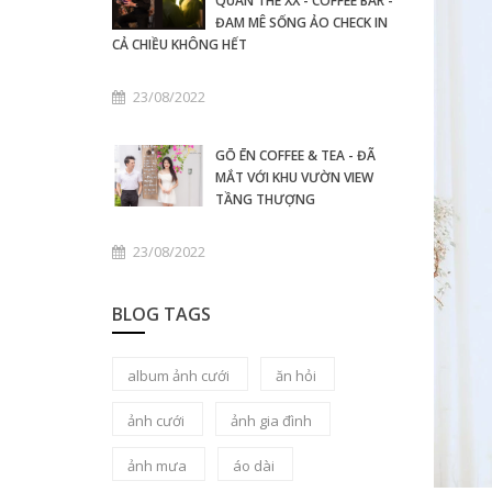
QUÁN THE XX - COFFEE BAR -
ĐAM MÊ SỐNG ẢO CHECK IN
CẢ CHIỀU KHÔNG HẾT
23/08/2022
GŌ ĒN COFFEE & TEA - ĐÃ
MẮT VỚI KHU VƯỜN VIEW
TẦNG THƯỢNG
23/08/2022
BLOG TAGS
album ảnh cưới
ăn hỏi
ảnh cưới
ảnh gia đình
ảnh mưa
áo dài