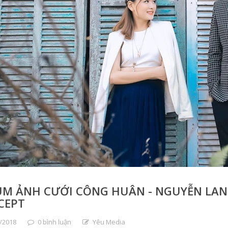
M ẢNH CƯỚI CÔNG HUÂN - NGUYỄN LAN 
CEPT
/2018
0 bình luận
Yêu Media