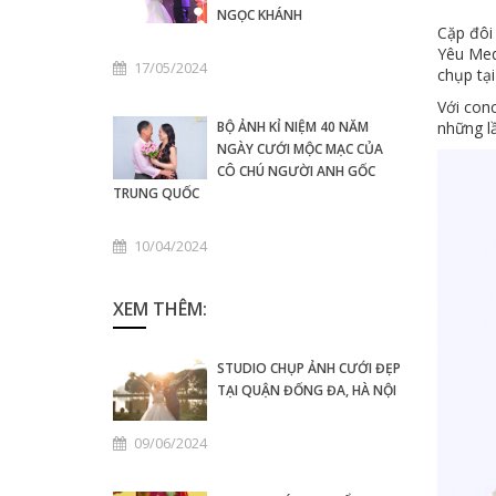
NGỌC KHÁNH
Cặp đôi
Yêu Medi
17/05/2024
chụp tạ
Với con
BỘ ẢNH KỈ NIỆM 40 NĂM
những l
NGÀY CƯỚI MỘC MẠC CỦA
CÔ CHÚ NGƯỜI ANH GỐC
TRUNG QUỐC
10/04/2024
XEM THÊM:
STUDIO CHỤP ẢNH CƯỚI ĐẸP
TẠI QUẬN ĐỐNG ĐA, HÀ NỘI
09/06/2024