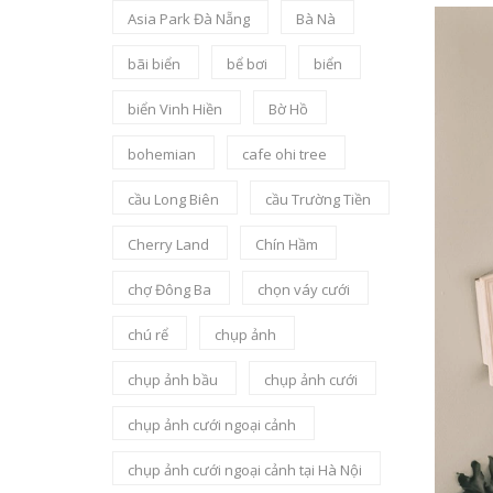
Asia Park Đà Nẵng
Bà Nà
bãi biển
bể bơi
biển
biển Vinh Hiền
Bờ Hồ
bohemian
cafe ohi tree
cầu Long Biên
cầu Trường Tiền
Cherry Land
Chín Hầm
chợ Đông Ba
chọn váy cưới
chú rể
chụp ảnh
chụp ảnh bầu
chụp ảnh cưới
chụp ảnh cưới ngoại cảnh
chụp ảnh cưới ngoại cảnh tại Hà Nội