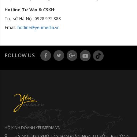
Hotline Tư Vấn & CSKH:
Trụ sở Hà Nội: 0928.975.888
Email:
hotline@yeumedia.v
n
FOLLOW US
HỘ KINH DOANH YÊUMEDIA VN
HÀ NỘI: 430 PHỐ TÂY SƠN (GẦN NGÃ TƯ SỞ) - PHƯỜNG