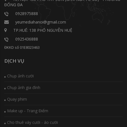
ĐỐNG ĐA
0928975888
yeumediahanoi@gmail.com
TP.HUẾ: 138 PHỐ NGUYỄN HUỆ
0925436888
ĐKKD số 01E8023463
DỊCH VỤ
Chụp ảnh cưới
Chụp ảnh gia đình
Quay phim
Make up - Trang Điểm
Cho thuê váy cưới - áo cưới