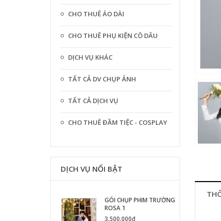
CHO THUÊ ÁO DÀI
CHO THUÊ PHỤ KIỆN CÔ DÂU
DỊCH VỤ KHÁC
TẤT CẢ DV CHỤP ẢNH
TẤT CẢ DỊCH VỤ
CHO THUÊ ĐẦM TIỆC - COSPLAY
DỊCH VỤ NỔI BẬT
THÔ
GÓI CHỤP PHIM TRƯỜNG
ROSA 1
3.500.000₫