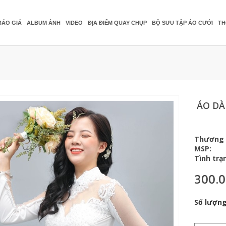
BÁO GIÁ
ALBUM ẢNH
VIDEO
ĐỊA ĐIỂM QUAY CHỤP
BỘ SƯU TẬP ÁO CƯỚI
TH
ÁO DÀ
Thương 
MSP:
Tình trạ
300.
Số lượng