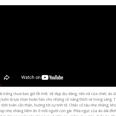
ài trắng chưa bao giờ lỗi mốt. Vẻ đẹp dịu dàng, nền nã của chiếc áo d
g luôn là lựa chọn hoàn hảo cho những cô nàng thích vẻ trong sáng. T
 tính toán cẩn thận, hướng tới sự tinh tế. Chiếc cổ tàu nhẹ nhàng, kh
đẹp nhẹ nhàng tiềm ẩn ở mỗi người con gái. Phía ngực của áo dài đín