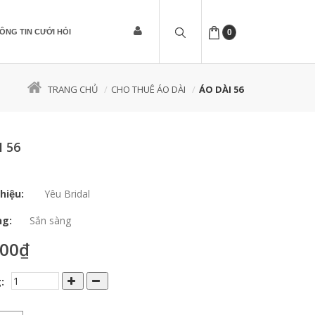
ÔNG TIN CƯỚI HỎI
0
TRANG CHỦ
CHO THUÊ ÁO DÀI
ÁO DÀI 56
I 56
hiệu:
Yêu Bridal
ng:
Sắn sàng
000₫
: