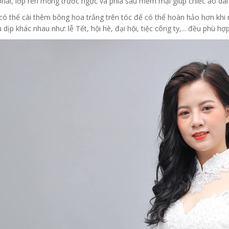
phái, lớp ren mỏng trước ngực và phía sau mềm mại giúp chiếc áo dài
có thể cài thêm bông hoa trắng trên tóc để có thể hoàn hảo hơn khi 
 dịp khác nhau như: lễ Tết, hội hè, đại hội, tiệc công ty,... đều phù hợp