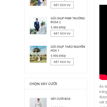
ĐẶT DỊCH VỤ
GÓI CHỤP PHIM TRƯỜNG
ROSA 2
5.490.000₫
ĐẶT DỊCH VỤ
GÓI CHỤP THẢO NGUYÊN
HOA 1
5.900.000₫
ĐẶT DỊCH VỤ
CHỌN VÁY CƯỚI
Áo d
trắn
được
VÁY CƯỚI BOA
nét 