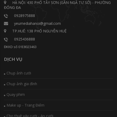
HÀ NỘI: 430 PHỐ TÂY SƠN (GẦN NGÃ TƯ SỞ) - PHƯỜNG
ĐỐNG ĐA
0928975888
yeumediahanoi@gmail.com
TP.HUẾ: 138 PHỐ NGUYỄN HUỆ
0925436888
ĐKKD số 01E8023463
DỊCH VỤ
Chụp ảnh cưới
Chụp ảnh gia đình
Quay phim
Make up - Trang Điểm
Cho thuê váy cưới - áo cưới