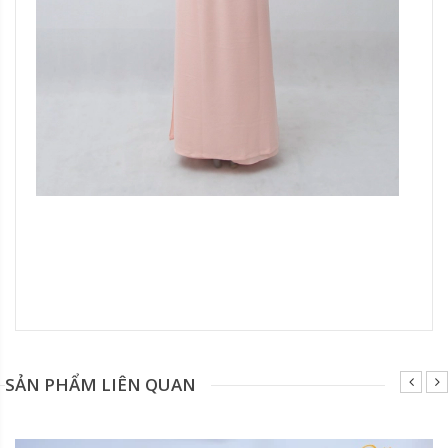
Đang update xin liên hệ hotline 0928975888.
SẢN PHẨM LIÊN QUAN