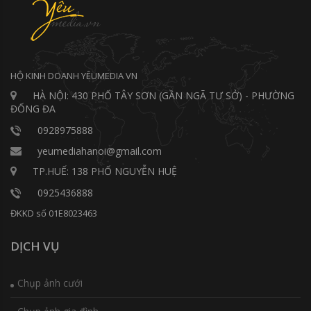
HỘ KINH DOANH YÊUMEDIA VN
HÀ NỘI: 430 PHỐ TÂY SƠN (GẦN NGÃ TƯ SỞ) - PHƯỜNG
ĐỐNG ĐA
0928975888
yeumediahanoi@gmail.com
TP.HUẾ: 138 PHỐ NGUYỄN HUỆ
0925436888
ĐKKD số 01E8023463
DỊCH VỤ
Chụp ảnh cưới