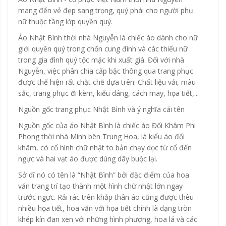
mang đến vẻ đẹp sang trọng, quý phái cho người phụ
nữ thuộc tầng lớp quyền quý.
Áo Nhật Bình thời nhà Nguyễn là chiếc áo dành cho nữ
giới quyền quý trong chốn cung đình và các thiếu nữ
trong gia đình quý tộc mặc khi xuất giá. Đối với nhà
Nguyễn, việc phân chia cấp bậc thông qua trang phục
được thể hiện rất chặt chẽ dựa trên: Chất liệu vải, màu
sắc, trang phục đi kèm, kiểu dáng, cách may, họa tiết,...
Nguồn gốc trang phục Nhật Bình và ý nghĩa cái tên
Nguồn gốc của áo Nhật Bình là chiếc áo Đối Khâm Phi
Phong thời nhà Minh bên Trung Hoa, là kiểu áo đối
khâm, có cổ hình chữ nhật to bản chạy dọc từ cổ đến
ngực và hai vạt áo được dùng dây buộc lại.
Sở dĩ nó có tên là “Nhật Bình” bởi đặc điểm của hoa
văn trang trí tạo thành một hình chữ nhật lớn ngay
trước ngực. Rải rác trên khắp thân áo cũng được thêu
nhiều họa tiết, hoa văn với họa tiết chính là dạng tròn
khép kín đan xen với những hình phượng, hoa lá và các