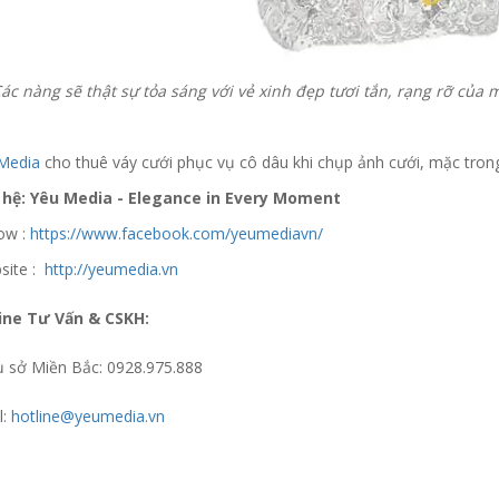
ác nàng sẽ thật sự tỏa sáng với vẻ xinh đẹp tươi tắn, rạng rỡ của 
Media
cho thuê váy cưới phục vụ cô dâu khi chụp ảnh cưới, mặc trong 
 hệ: Yêu Media - Elegance in Every Moment
low :
https://www.facebook.com/yeumediavn/
site :
http://yeumedia.vn
ine Tư Vấn & CSKH:
ụ sở Miền Bắc: 0928.975.888
l:
hotline@yeumedia.vn
 update xin liên hệ hotline 0928975888.