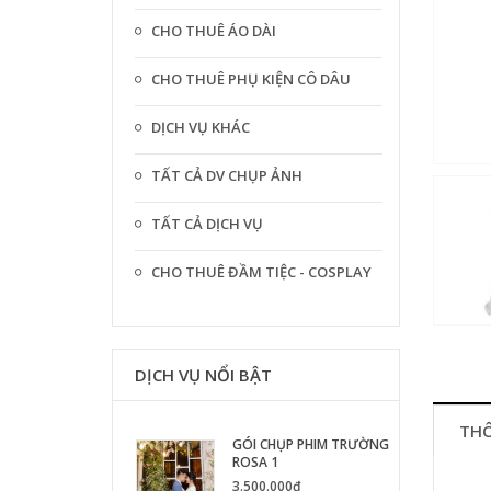
CHO THUÊ ÁO DÀI
CHO THUÊ PHỤ KIỆN CÔ DÂU
DỊCH VỤ KHÁC
TẤT CẢ DV CHỤP ẢNH
TẤT CẢ DỊCH VỤ
CHO THUÊ ĐẦM TIỆC - COSPLAY
DỊCH VỤ NỔI BẬT
THÔ
GÓI CHỤP PHIM TRƯỜNG
ROSA 1
3.500.000₫