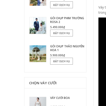
ĐẶT DỊCH VỤ
Váy t
tron
GÓI CHỤP PHIM TRƯỜNG
ROSA 2
5.490.000₫
ĐẶT DỊCH VỤ
GÓI CHỤP THẢO NGUYÊN
HOA 1
5.900.000₫
ĐẶT DỊCH VỤ
CHỌN VÁY CƯỚI
VÁY CƯỚI BOA