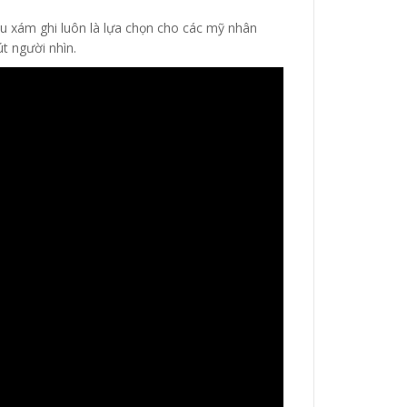
u xám ghi luôn là lựa chọn cho các mỹ nhân
t người nhìn.