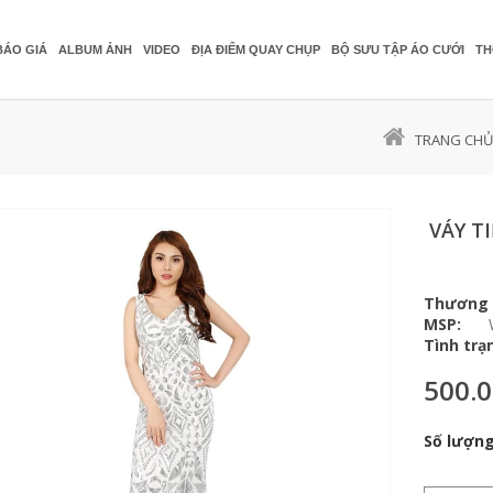
BÁO GIÁ
ALBUM ẢNH
VIDEO
ĐỊA ĐIỂM QUAY CHỤP
BỘ SƯU TẬP ÁO CƯỚI
TH
TRANG CHỦ
VÁY T
Thương 
MSP:
Tình trạ
500.
Số lượng