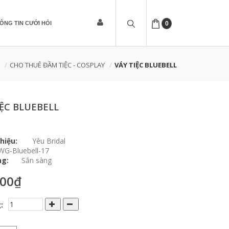
ÔNG TIN CƯỚI HỎI
0
CHO THUÊ ĐẦM TIỆC - COSPLAY
VÁY TIỆC BLUEBELL
IỆC BLUEBELL
hiệu:
Yêu Bridal
WG-Bluebell-17
ng:
Sắn sàng
000₫
: