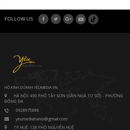
FOLLOW US
HỘ KINH DOANH YÊUMEDIA VN
HÀ NỘI: 430 PHỐ TÂY SƠN (GẦN NGÃ TƯ SỞ) - PHƯỜNG
ĐỐNG ĐA
0928975888
yeumediahanoi@gmail.com
TP.HUẾ: 138 PHỐ NGUYỄN HUỆ