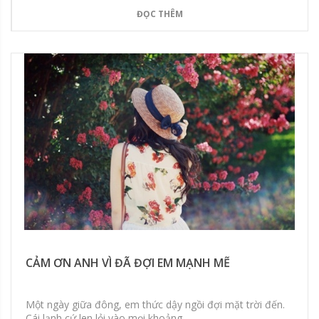
ĐỌC THÊM
CẢM ƠN ANH VÌ ĐÃ ĐỢI EM MẠNH MẼ
Một ngày giữa đông, em thức dậy ngồi đợi mặt trời đến.
Cái lạnh cứ len lỏi vào mọi khoảng...