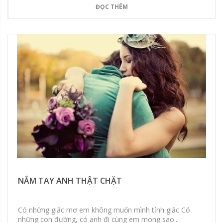
ĐỌC THÊM
NẮM TAY ANH THẬT CHẶT
Có những giấc mơ em không muốn mình tỉnh giấc Có
những con đường, có anh đi cùng em mong sao...