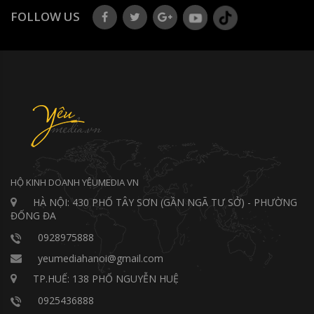
FOLLOW US
HỘ KINH DOANH YÊUMEDIA VN
HÀ NỘI: 430 PHỐ TÂY SƠN (GẦN NGÃ TƯ SỞ) - PHƯỜNG
ĐỐNG ĐA
0928975888
yeumediahanoi@gmail.com
TP.HUẾ: 138 PHỐ NGUYỄN HUỆ
0925436888