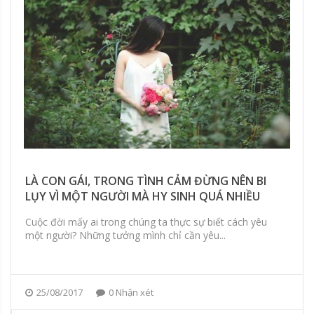
LÀ CON GÁI, TRONG TÌNH CẢM ĐỪNG NÊN BI
LỤY VÌ MỘT NGƯỜI MÀ HY SINH QUÁ NHIỀU
Cuộc đời mấy ai trong chúng ta thực sự biết cách yêu
một người? Những tưởng mình chỉ cần yêu...
25/08/2017
0 Nhận xét