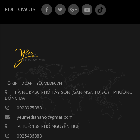
FOLLOW US
HỘ KINH DOANH YÊUMEDIA VN
HÀ NỘI: 430 PHỐ TÂY SƠN (GẦN NGÃ TƯ SỞ) - PHƯỜNG
ĐỐNG ĐA
0928975888
yeumediahanoi@gmail.com
TP.HUẾ: 138 PHỐ NGUYỄN HUỆ
0925436888