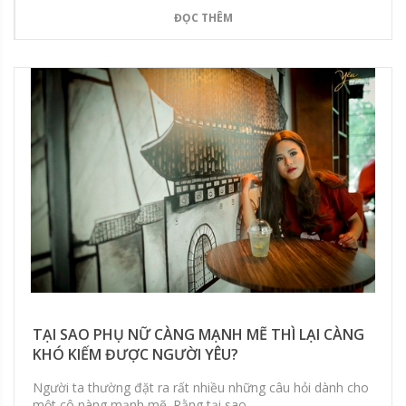
ĐỌC THÊM
TẠI SAO PHỤ NỮ CÀNG MẠNH MẼ THÌ LẠI CÀNG
KHÓ KIẾM ĐƯỢC NGƯỜI YÊU?
Người ta thường đặt ra rất nhiều những câu hỏi dành cho
một cô nàng mạnh mẽ. Rằng tại sao...