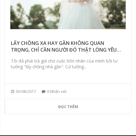
LẤY CHỒNG XA HAY GẦN KHÔNG QUAN
TRỌNG, CHỈ CẦN NGƯỜI ĐÓ THẬT LÒNG YÊU
MÌNH LÀ ĐỦ
Tôi đã phải trả giá cho cuộc hôn nhân của mình bởi tư
tưởng "lấy chồng nhà gần". Cứ tưởng...
03/08/2017
0 Nhận xét
ĐỌC THÊM