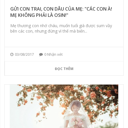
GỬI CON TRAI, CON DÂU CỦA MẸ: "CÁC CON À!
MẸ KHÔNG PHẢI LÀ OSIN!"
Mẹ thương con nhớ cháu, muốn tuổi già được sum vầy
bên các con, nhưng đừng vì thế mà biến...
03/08/2017
0 Nhận xét
ĐỌC THÊM