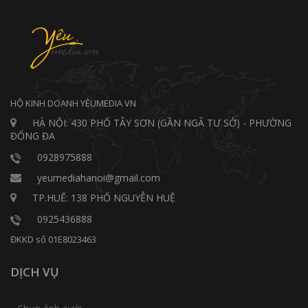
HỘ KINH DOANH YÊUMEDIA VN
HÀ NỘI: 430 PHỐ TÂY SƠN (GẦN NGÃ TƯ SỞ) - PHƯỜNG
ĐỐNG ĐA
0928975888
yeumediahanoi@gmail.com
TP.HUẾ: 138 PHỐ NGUYỄN HUỆ
0925436888
ĐKKD số 01E8023463
DỊCH VỤ