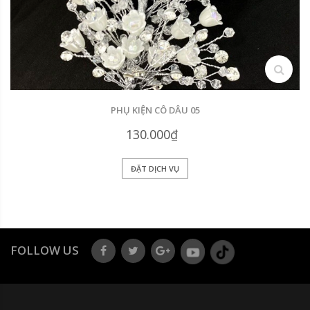
search
PHỤ KIỆN CÔ DÂU 05
130.000₫
ĐẶT DỊCH VỤ
FOLLOW US