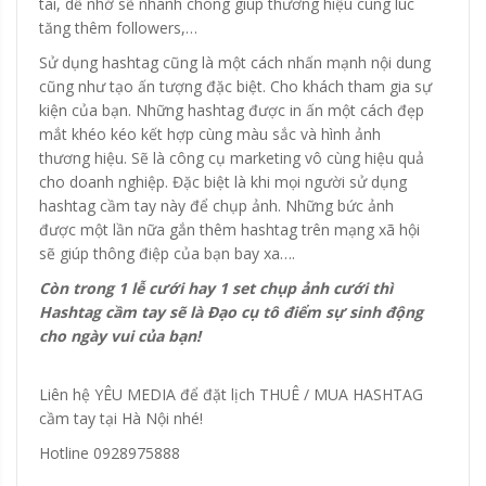
tai, dễ nhớ sẽ nhanh chóng giúp thương hiệu cùng lúc
tăng thêm followers,…
Sử dụng hashtag cũng là một cách nhấn mạnh nội dung
cũng như tạo ấn tượng đặc biệt. Cho khách tham gia sự
kiện của bạn. Những hashtag được in ấn một cách đẹp
mắt khéo kéo kết hợp cùng màu sắc và hình ảnh
thương hiệu. Sẽ là công cụ marketing vô cùng hiệu quả
cho doanh nghiệp. Đặc biệt là khi mọi người sử dụng
hashtag cầm tay này để chụp ảnh. Những bức ảnh
được một lần nữa gắn thêm hashtag trên mạng xã hội
sẽ giúp thông điệp của bạn bay xa….
Còn trong 1 lễ cưới hay 1 set chụp ảnh cưới thì
Hashtag cầm tay sẽ là Đạo cụ tô điểm sự sinh động
cho ngày vui của bạn!
Liên hệ YÊU MEDIA để đặt lịch THUÊ / MUA HASHTAG
cầm tay tại Hà Nội nhé!
Hotline 0928975888