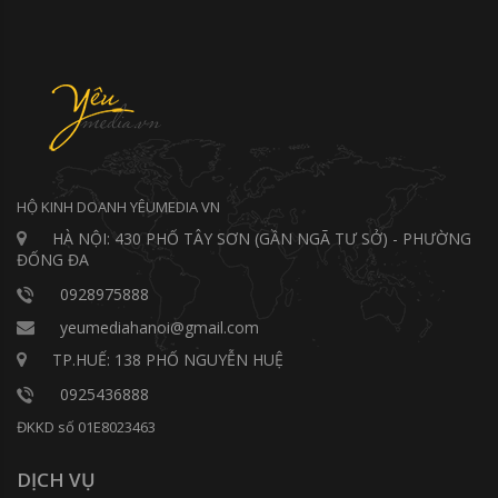
HỘ KINH DOANH YÊUMEDIA VN
HÀ NỘI: 430 PHỐ TÂY SƠN (GẦN NGÃ TƯ SỞ) - PHƯỜNG
ĐỐNG ĐA
0928975888
yeumediahanoi@gmail.com
TP.HUẾ: 138 PHỐ NGUYỄN HUỆ
0925436888
ĐKKD số 01E8023463
DỊCH VỤ