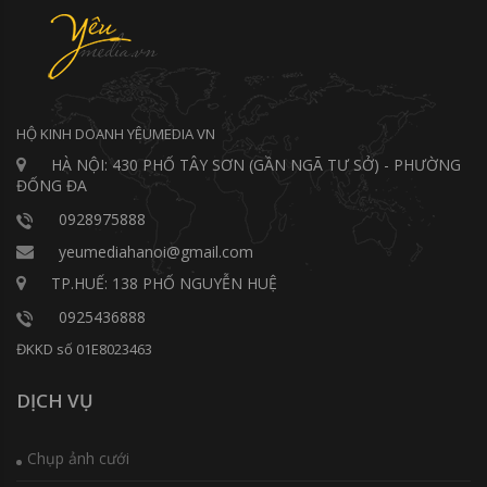
HỘ KINH DOANH YÊUMEDIA VN
HÀ NỘI: 430 PHỐ TÂY SƠN (GẦN NGÃ TƯ SỞ) - PHƯỜNG
ĐỐNG ĐA
0928975888
yeumediahanoi@gmail.com
TP.HUẾ: 138 PHỐ NGUYỄN HUỆ
0925436888
ĐKKD số 01E8023463
DỊCH VỤ
Chụp ảnh cưới