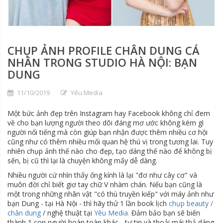
CHỤP ẢNH PROFILE CHÂN DUNG CÁ
NHÂN TRONG STUDIO HÀ NỘI: BẠN
DUNG
11/10/2019
Yêu Media
Một bức ảnh đẹp trên Instagram hay Facebook không chỉ đem
về cho bạn lượng người theo dõi đáng mơ ước không kém gì
người nổi tiếng mà còn giúp bạn nhận được thêm nhiều cơ hội
cũng như có thêm nhiều mối quan hệ thú vị trong tương lai. Tuy
nhiên chụp ảnh thế nào cho đẹp, tạo dáng thế nào để không bị
sến, bị cũ thì lại là chuyện không mấy dễ dàng.
Nhiều người cứ nhìn thấy ống kính là lại "đơ như cây cơ" và
muôn đời chỉ biết giơ tay chữ V nhàm chán. Nếu bạn cũng là
một trong những nhân vật "có thù truyền kiếp" với máy ảnh như
bạn Dung - tại Hà Nội - thì hãy thử 1 lần book lịch
chụp beauty /
chân dung
/ nghệ thuật tại
Yêu Media.
Đảm bảo bạn sẽ biến
thành 1 con người hoàn toàn khác - tự tin và thoải mái thả dáng