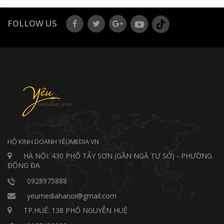
FOLLOW US
HỘ KINH DOANH YÊUMEDIA VN
HÀ NỘI: 430 PHỐ TÂY SƠN (GẦN NGÃ TƯ SỞ) - PHƯỜNG
ĐỐNG ĐA
0928975888
yeumediahanoi@gmail.com
TP.HUẾ: 138 PHỐ NGUYỄN HUỆ