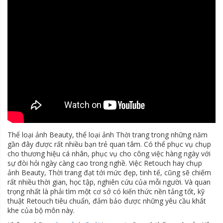
Thể loại ảnh Beauty, thể loại ảnh Thời trang trong những năm
gần đây được rất nhiều bạn trẻ quan tâm. Có thể phục vụ chụp
cho thương hiệu cá nhân, phục vụ cho công việc hàng ngày với
sự đòi hỏi ngày càng cao trong nghề. Việc Retouch hay chụp
ảnh Beauty, Thời trang đạt tới mức đẹp, tinh tế, cũng sẽ chiếm
rất nhiều thời gian, học tập, nghiên cứu của mỗi người. Và quan
trọng nhất là phải tìm một cơ sở có kiến thức nền tảng tốt, kỹ
thuật Retouch tiêu chuẩn, đảm bảo được những yêu cầu khắt
khe của bộ môn này.