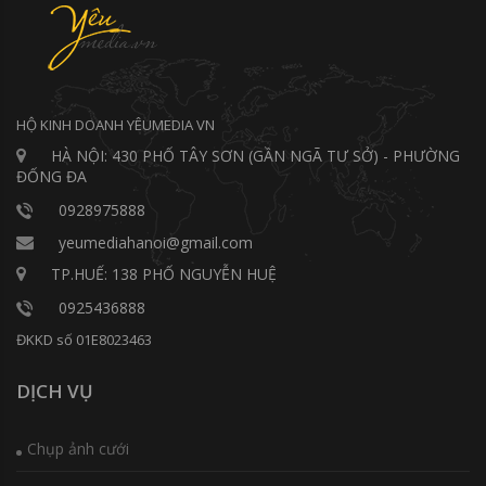
HỘ KINH DOANH YÊUMEDIA VN
HÀ NỘI: 430 PHỐ TÂY SƠN (GẦN NGÃ TƯ SỞ) - PHƯỜNG
ĐỐNG ĐA
0928975888
yeumediahanoi@gmail.com
TP.HUẾ: 138 PHỐ NGUYỄN HUỆ
0925436888
ĐKKD số 01E8023463
DỊCH VỤ
Chụp ảnh cưới