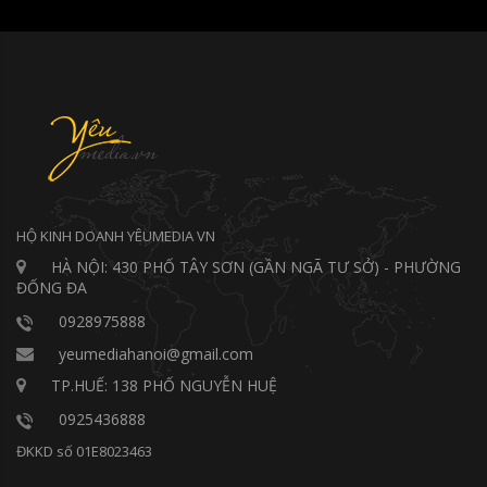
HỘ KINH DOANH YÊUMEDIA VN
HÀ NỘI: 430 PHỐ TÂY SƠN (GẦN NGÃ TƯ SỞ) - PHƯỜNG
ĐỐNG ĐA
0928975888
yeumediahanoi@gmail.com
TP.HUẾ: 138 PHỐ NGUYỄN HUỆ
0925436888
ĐKKD số 01E8023463