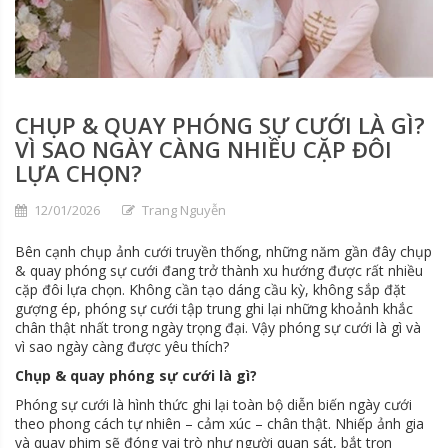
CHỤP & QUAY PHÓNG SỰ CƯỚI LÀ GÌ?
VÌ SAO NGÀY CÀNG NHIỀU CẶP ĐÔI
LỰA CHỌN?
12/01/2026
Trang Nguyễn
Bên cạnh chụp ảnh cưới truyền thống, những năm gần đây chụp
& quay phóng sự cưới đang trở thành xu hướng được rất nhiều
cặp đôi lựa chọn. Không cần tạo dáng cầu kỳ, không sắp đặt
gượng ép, phóng sự cưới tập trung ghi lại những khoảnh khắc
chân thật nhất trong ngày trọng đại. Vậy phóng sự cưới là gì và
vì sao ngày càng được yêu thích?
Chụp & quay phóng sự cưới là gì?
Phóng sự cưới là hình thức ghi lại toàn bộ diễn biến ngày cưới
theo phong cách tự nhiên – cảm xúc – chân thật. Nhiếp ảnh gia
và quay phim sẽ đóng vai trò như người quan sát, bắt trọn