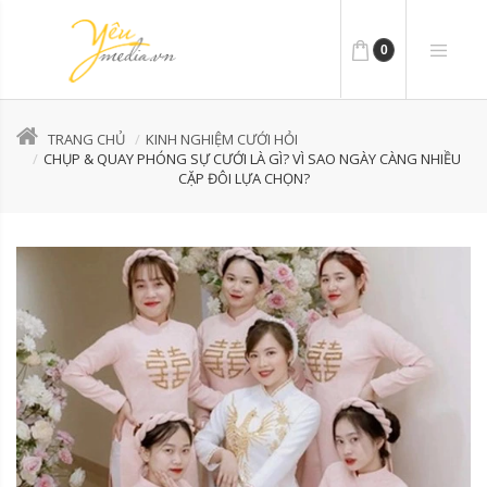
0
TRANG CHỦ
KINH NGHIỆM CƯỚI HỎI
CHỤP & QUAY PHÓNG SỰ CƯỚI LÀ GÌ? VÌ SAO NGÀY CÀNG NHIỀU
CẶP ĐÔI LỰA CHỌN?