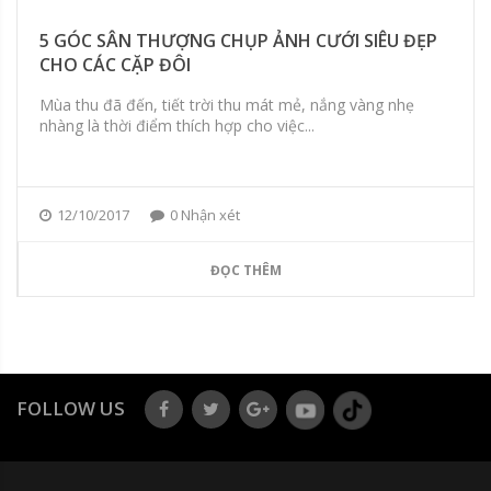
5 GÓC SÂN THƯỢNG CHỤP ẢNH CƯỚI SIÊU ĐẸP
CHO CÁC CẶP ĐÔI
Mùa thu đã đến, tiết trời thu mát mẻ, nắng vàng nhẹ
nhàng là thời điểm thích hợp cho việc...
12/10/2017
0 Nhận xét
ĐỌC THÊM
FOLLOW US