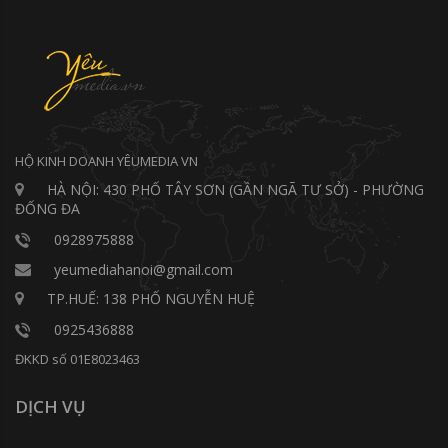
HỘ KINH DOANH YÊUMEDIA VN
HÀ NỘI: 430 PHỐ TÂY SƠN (GẦN NGÃ TƯ SỞ) - PHƯỜNG
ĐỐNG ĐA
0928975888
yeumediahanoi@gmail.com
TP.HUẾ: 138 PHỐ NGUYỄN HUỆ
0925436888
ĐKKD số 01E8023463
DỊCH VỤ