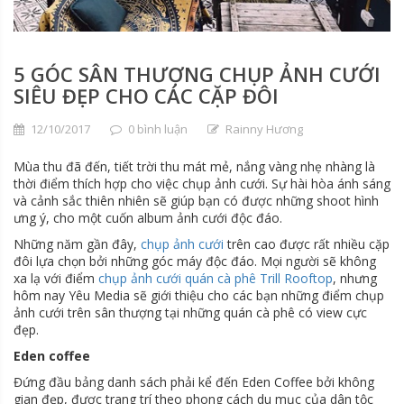
5 GÓC SÂN THƯỢNG CHỤP ẢNH CƯỚI
SIÊU ĐẸP CHO CÁC CẶP ĐÔI
12/10/2017
0 bình luận
Rainny Hương
Mùa thu đã đến, tiết trời thu mát mẻ, nắng vàng nhẹ nhàng là
thời điểm thích hợp cho việc chụp ảnh cưới. Sự hài hòa ánh sáng
và cảnh sắc thiên nhiên sẽ giúp bạn có được những shoot hình
ưng ý, cho một cuốn album ảnh cưới độc đáo.
Những năm gần đây,
chụp ảnh cưới
trên cao được rất nhiều cặp
đôi lựa chọn bởi những góc máy độc đáo. Mọi người sẽ không
xa lạ với điểm
chụp ảnh cưới quán cà phê Trill Rooftop
, nhưng
hôm nay Yêu Media sẽ giới thiệu cho các bạn những điểm chụp
ảnh cưới trên sân thượng tại những quán cà phê có view cực
đẹp.
Eden coffee
Đứng đầu bảng danh sách phải kể đến Eden Coffee bởi không
gian đẹp, được trang trí theo phong cách du mục của dân tộc