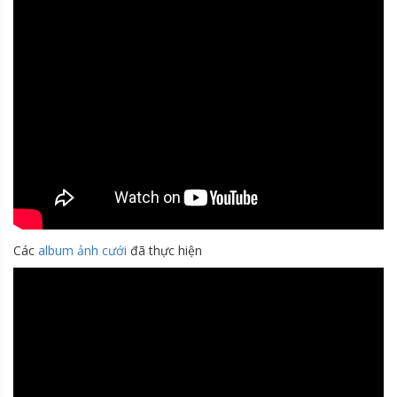
Các
album ảnh cưới
đã thực hiện