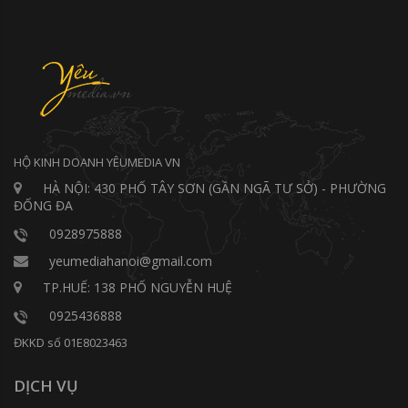
HỘ KINH DOANH YÊUMEDIA VN
HÀ NỘI: 430 PHỐ TÂY SƠN (GẦN NGÃ TƯ SỞ) - PHƯỜNG
ĐỐNG ĐA
0928975888
yeumediahanoi@gmail.com
TP.HUẾ: 138 PHỐ NGUYỄN HUỆ
0925436888
ĐKKD số 01E8023463
DỊCH VỤ