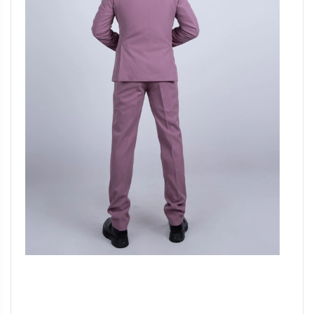
Đang update xin liên hệ hotline 0928975888.