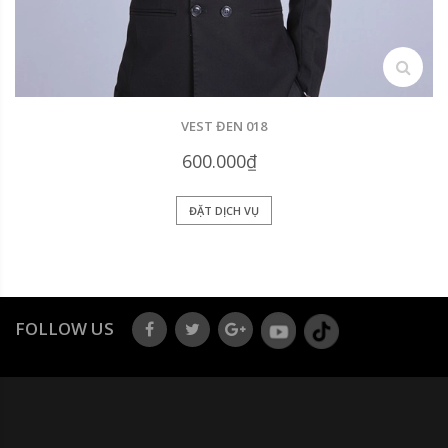
search
VEST ĐEN 018
600.000₫
ĐẶT DỊCH VỤ
FOLLOW US