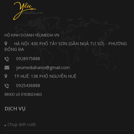
HỘ KINH DOANH YÊUMEDIA VN
HÀ NỘI: 430 PHỐ TÂY SƠN (GẦN NGÃ TƯ SỞ) - PHƯỜNG
ĐỐNG ĐA
0928975888
yeumediahanoi@gmail.com
TP.HUẾ: 138 PHỐ NGUYỄN HUỆ
0925436888
ĐKKD số 01E8023463
DỊCH VỤ
Chụp ảnh cưới