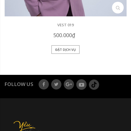
search
VEST 019
500.000₫
ĐẶT DỊCH VỤ
FOLLOW US