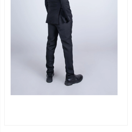
Đang update xin liên hệ hotline 0928975888.