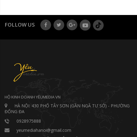
FOLLOW US
HỘ KINH DOANH YÊUMEDIA VN
HÀ NỘI: 430 PHỐ TÂY SƠN (GẦN NGÃ TƯ SỞ) - PHƯỜNG
ĐỐNG ĐA
0928975888
yeumediahanoi@gmail.com