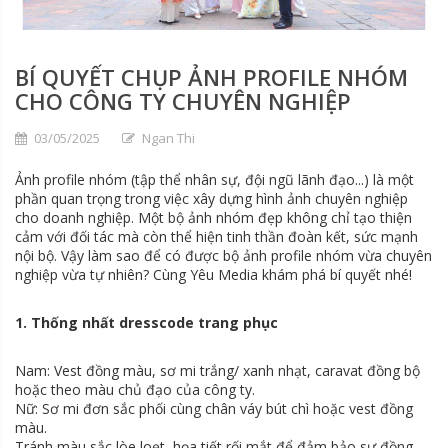
BÍ QUYẾT CHỤP ẢNH PROFILE NHÓM
CHO CÔNG TY CHUYÊN NGHIỆP
03/05/2025
Ngan Thi
Ảnh profile nhóm (tập thể nhân sự, đội ngũ lãnh đạo...) là một
phần quan trọng trong việc xây dựng hình ảnh chuyên nghiệp
cho doanh nghiệp. Một bộ ảnh nhóm đẹp không chỉ tạo thiện
cảm với đối tác mà còn thể hiện tinh thần đoàn kết, sức mạnh
nội bộ. Vậy làm sao để có được bộ ảnh profile nhóm vừa chuyên
nghiệp vừa tự nhiên? Cùng Yêu Media khám phá bí quyết nhé!
1. Thống nhất dresscode trang phục
Nam: Vest đồng màu, sơ mi trắng/ xanh nhạt, caravat đồng bộ
hoặc theo màu chủ đạo của công ty.
Nữ: Sơ mi đơn sắc phối cùng chân váy bút chì hoặc vest đồng
màu.
Tránh màu sắc lòe loẹt, họa tiết rối mắt để đảm bảo sự đồng