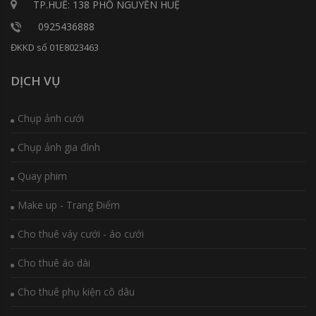
TP.HUẾ: 138 PHỐ NGUYỄN HUỆ
0925436888
ĐKKD số 01E8023463
DỊCH VỤ
Chụp ảnh cưới
Chụp ảnh gia đình
Quay phim
Make up - Trang Điểm
Cho thuê váy cưới - áo cưới
Cho thuê áo dài
Cho thuê phụ kiện cô dâu