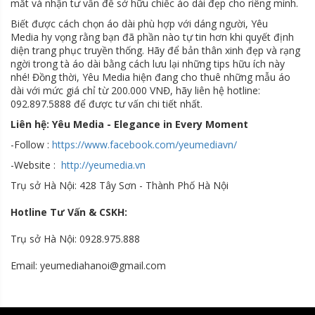
mắt và nhận tư vấn để sở hữu chiếc áo dài đẹp cho riêng mình.
Biết được cách chọn áo dài phù hợp với dáng người, Yêu
Media hy vọng rằng bạn đã phần nào tự tin hơn khi quyết định
diện trang phục truyền thống. Hãy để bản thân xinh đẹp và rạng
ngời trong tà áo dài bằng cách lưu lại những tips hữu ích này
nhé! Đồng thời, Yêu Media hiện đang cho thuê những mẫu áo
dài với mức giá chỉ từ 200.000 VNĐ, hãy liên hệ hotline:
092.897.5888 để được tư vấn chi tiết nhất.
Liên hệ: Yêu Media - Elegance in Every Moment
-Follow :
https://www.facebook.com/yeumediavn/
-Website :
http://yeumedia.vn
Trụ sở Hà Nội: 428 Tây Sơn - Thành Phố Hà Nội
Hotline Tư Vấn & CSKH:
Trụ sở Hà Nội: 0928.975.888
Email: yeumediahanoi@gmail.com