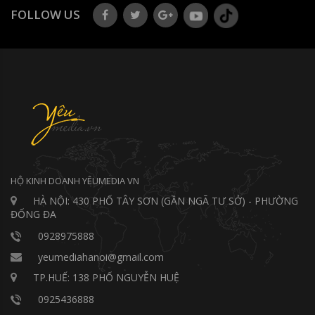
FOLLOW US
HỘ KINH DOANH YÊUMEDIA VN
HÀ NỘI: 430 PHỐ TÂY SƠN (GẦN NGÃ TƯ SỞ) - PHƯỜNG
ĐỐNG ĐA
0928975888
yeumediahanoi@gmail.com
TP.HUẾ: 138 PHỐ NGUYỄN HUỆ
0925436888