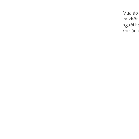
Mua áo 
và khôn
người b
khi sản