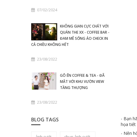
07/02/2024
KHÔNG GIAN CỰC CHẤT VỚI
QUÁN THE XX - COFFEE BAR -
ĐAM MÊ SỐNG ẢO CHECK IN
CẢ CHIỀU KHÔNG HẾT
23/08/2022
GŌ ĒN COFFEE & TEA - ĐÃ
MẮT VỚI KHU VƯỜN VIEW
TẦNG THƯỢNG
23/08/2022
- Bạn hã
BLOG TAGS
họa tiết
- Nên h
ảnh cưới
chụp ảnh cưới