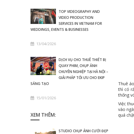
TOP VIDEOGRAPHY AND
VIDEO PRODUCTION
SERVICES IN VIETNAM FOR
WEDDINGS, EVENTS & BUSINESSES
13/04/2026
DỊCH VỤ CHO THUÊ THIẾT BỊ
QUAY PHIM, CHỤP ẢNH
CHUYÊN NGHIỆP TẠI HÀ NỘI –
GIẢI PHÁP TỐI ƯU CHO EKIP
Thuê áo 
SÁNG TẠO
thì có r
thống vớ
15/01/2026
Việc th
vào ngà
XEM THÊM:
quá chật
STUDIO CHỤP ẢNH CƯỚI ĐẸP