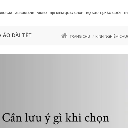
BÁO GIÁ
ALBUM ẢNH
VIDEO
ĐỊA ĐIỂM QUAY CHỤP
BỘ SƯU TẬP ÁO CƯỚI
TH
 ÁO DÀI TẾT
TRANG CHỦ
KINH NGHIỆM CHỤ