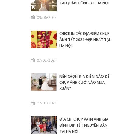
TẠI QUẬN ĐỐNG ĐA, HÀ NỘI
09/06/2024
CHECK IN CÁC ĐỊA ĐIỂM CHỤP
ẢNH TẾT 2024 ĐẸP NHẤT TẠI
HÀ NỘI
07/02/2024
NÊN CHỌN ĐỊA ĐIỂM NÀO ĐỂ
CHỤP ẢNH CƯỚI VÀO MÙA
XUÂN?
07/02/2024
ĐỊA CHỈ CHỤP VÀ IN ẢNH GIA
ĐÌNH DỊP TẾT NGUYÊN ĐÁN
TẠI HÀ NỘI