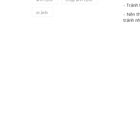
- Tránh 
in ảnh
- Nên t
tránh nh