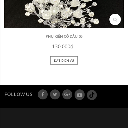
search
PHỤ KIỆN CÔ DÂU 05
130.000₫
ĐẶT DỊCH VỤ
FOLLOW US