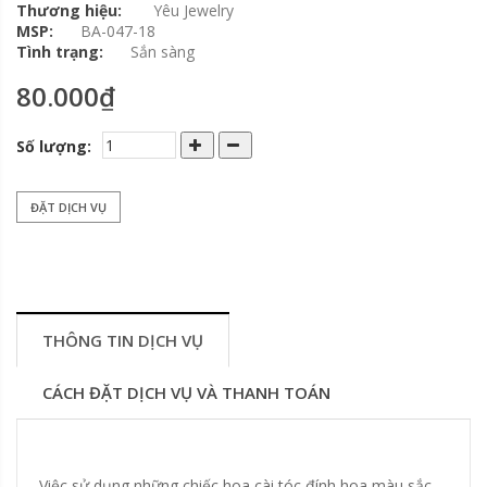
Thương hiệu:
Yêu Jewelry
MSP:
BA-047-18
Tình trạng:
Sắn sàng
80.000₫
Số lượng:
ĐẶT DỊCH VỤ
THÔNG TIN DỊCH VỤ
CÁCH ĐẶT DỊCH VỤ VÀ THANH TOÁN
Việc sử dụng những chiếc hoa cài tóc đính hoa màu sắc