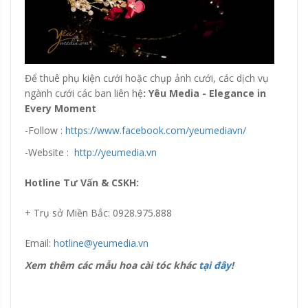
Để thuê phụ kiện cưới hoặc chụp ảnh cưới, các dịch vụ
ngành cưới các ban liên hệ
: Yêu Media - Elegance in
Every Moment
-Follow :
https://www.facebook.com/yeumediavn/
-Website :
http://yeumedia.vn
Hotline Tư Vấn & CSKH:
+ Trụ sở Miền Bắc: 0928.975.888
Email:
hotline@yeumedia.vn
Xem thêm các mẫu hoa cài tóc khác
tại đây
!
Đang update xin liên hệ hotline 0928975888.