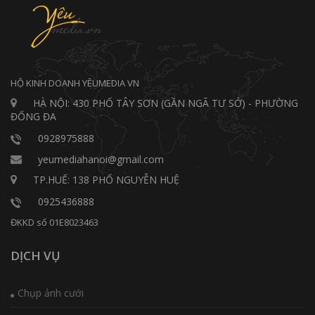
HỘ KINH DOANH YÊUMEDIA VN
HÀ NỘI: 430 PHỐ TÂY SƠN (GẦN NGÃ TƯ SỞ) - PHƯỜNG
ĐỐNG ĐA
0928975888
yeumediahanoi@gmail.com
TP.HUẾ: 138 PHỐ NGUYỄN HUỆ
0925436888
ĐKKD số 01E8023463
DỊCH VỤ
Chụp ảnh cưới