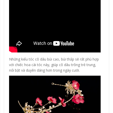
Những kiểu tóc cô dâu búi cao, búi thấp sẽ rất phù hợp
với chiếc hoa cài tóc này, giúp cô dâu trông trẻ trung,
nổi bật và duyên dáng hơn trong ngày cưới.