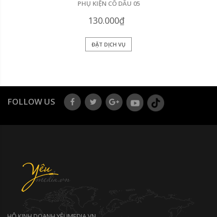
PHỤ KIỆN CÔ DÂU 05
130.000₫
ĐẶT DỊCH VỤ
FOLLOW US
HỘ KINH DOANH YÊUMEDIA VN