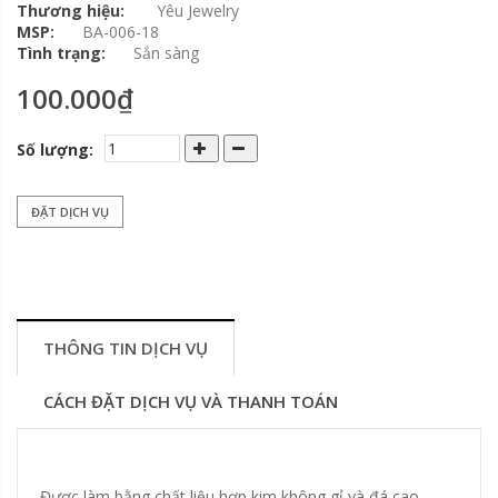
Thương hiệu:
Yêu Jewelry
MSP:
BA-006-18
Tình trạng:
Sắn sàng
100.000₫
Số lượng:
ĐẶT DỊCH VỤ
THÔNG TIN DỊCH VỤ
CÁCH ĐẶT DỊCH VỤ VÀ THANH TOÁN
Được làm bằng chất liệu hợp kim không gỉ và đá cao