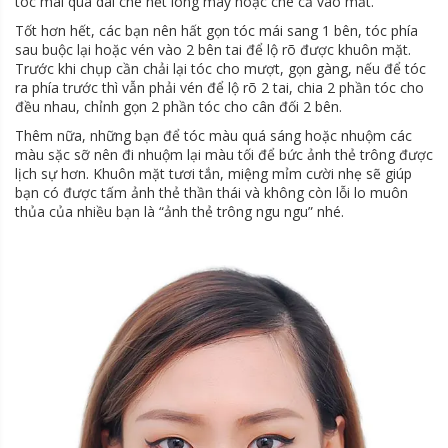
tóc mái quá dài che hết lông mày hoặc che cả vào mắt.
Tốt hơn hết, các bạn nên hất gọn tóc mái sang 1 bên, tóc phía
sau buộc lại hoặc vén vào 2 bên tai để lộ rõ được khuôn mặt.
Trước khi chụp cần chải lại tóc cho mượt, gọn gàng, nếu để tóc
ra phía trước thì vẫn phải vén để lộ rõ 2 tai, chia 2 phần tóc cho
đều nhau, chỉnh gọn 2 phần tóc cho cân đối 2 bên.
Thêm nữa, những bạn để tóc màu quá sáng hoặc nhuộm các
màu sặc sỡ nên đi nhuộm lại màu tối để bức ảnh thẻ trông được
lịch sự hơn. Khuôn mặt tươi tắn, miệng mỉm cười nhẹ sẽ giúp
bạn có được tấm ảnh thẻ thần thái và không còn lỗi lo muôn
thủa của nhiều bạn là “ảnh thẻ trông ngu ngu” nhé.