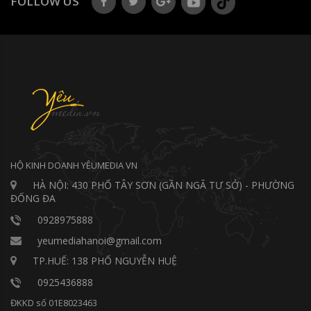
FOLLOW US
HỘ KINH DOANH YÊUMEDIA VN
HÀ NỘI: 430 PHỐ TÂY SƠN (GẦN NGÃ TƯ SỞ) - PHƯỜNG
ĐỐNG ĐA
0928975888
yeumediahanoi@gmail.com
TP.HUẾ: 138 PHỐ NGUYỄN HUỆ
0925436888
ĐKKD số 01E8023463