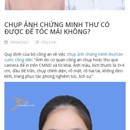
CHỤP ẢNH CHỨNG MINH THƯ CÓ
ĐƯỢC ĐỂ TÓC MÁI KHÔNG?
19/04/2021
Chu Linh
Quy định của bộ công an về việc
chụp ảnh chứng minh thư/căn
cước công dân:
“Ảnh do cơ quan công an chụp hoặc thu qua
camera để in trên CMND và tờ khai. Ảnh màu, kích thước là 3×4
cm, đầu để trần, chụp chính diện, rõ mặt, rõ hai tai, không đeo
kính, trang phục tác phong nghiêm túc, lịch sự.”.