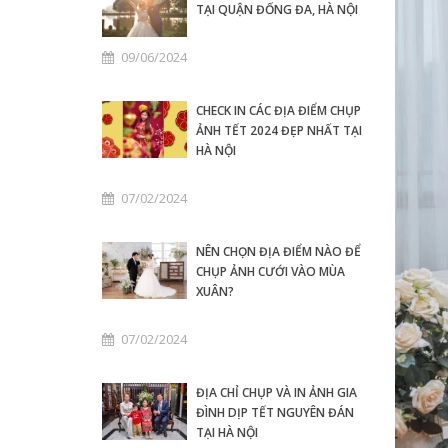
TẠI QUẬN ĐỐNG ĐA, HÀ NỘI
09/06/2024
CHECK IN CÁC ĐỊA ĐIỂM CHỤP
ẢNH TẾT 2024 ĐẸP NHẤT TẠI
HÀ NỘI
07/02/2024
NÊN CHỌN ĐỊA ĐIỂM NÀO ĐỂ
CHỤP ẢNH CƯỚI VÀO MÙA
XUÂN?
07/02/2024
ĐỊA CHỈ CHỤP VÀ IN ẢNH GIA
ĐÌNH DỊP TẾT NGUYÊN ĐÁN
TẠI HÀ NỘI