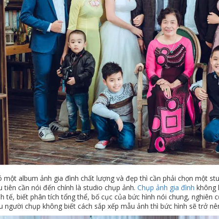
một album ảnh gia đình chất lượng và đẹp thì cần phải chọn một studio
 tiên cần nói đến chính là studio chụp ảnh.
Chụp ảnh gia đình
không 
nh tế, biết phân tích tổng thể, bố cục của bức hình nói chung, nghiên c
 người chụp không biết cách sắp xếp mẫu ảnh thì bức hình sẽ trở nên 