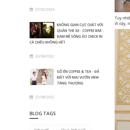
07/02/2024
Tuy nhiê
Vì vậy,
KHÔNG GIAN CỰC CHẤT VỚI
QUÁN THE XX - COFFEE BAR -
ĐAM MÊ SỐNG ẢO CHECK IN
CẢ CHIỀU KHÔNG HẾT
23/08/2022
GŌ ĒN COFFEE & TEA - ĐÃ
MẮT VỚI KHU VƯỜN VIEW
TẦNG THƯỢNG
23/08/2022
BLOG TAGS
ảnh cưới
chụp ảnh cưới