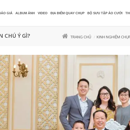
BÁO GIÁ
ALBUM ẢNH
VIDEO
ĐỊA ĐIỂM QUAY CHỤP
BỘ SƯU TẬP ÁO CƯỚI
TH
 CHÚ Ý GÌ?
TRANG CHỦ
KINH NGHIỆM CHỤ