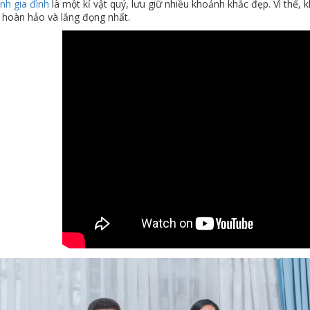
nh gia đình
là một kỉ vật quý, lưu giữ nhiều khoảnh khắc đẹp. Vì thế,
 hoàn hảo và lắng đọng nhất.