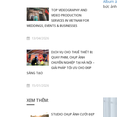
Album ả
bức ảnh
TOP VIDEOGRAPHY AND
VIDEO PRODUCTION
SERVICES IN VIETNAM FOR
WEDDINGS, EVENTS & BUSINESSES
13/04/2026
DỊCH VỤ CHO THUÊ THIẾT BỊ
QUAY PHIM, CHỤP ẢNH
CHUYÊN NGHIỆP TẠI HÀ NỘI –
GIẢI PHÁP TỐI ƯU CHO EKIP
SÁNG TẠO
15/01/2026
XEM THÊM:
STUDIO CHỤP ẢNH CƯỚI ĐẸP