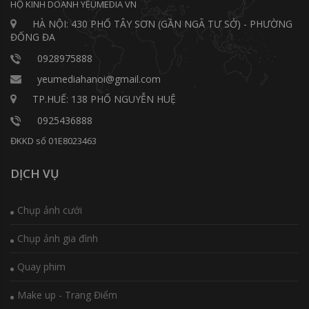
HỘ KINH DOANH YÊUMEDIA VN
HÀ NỘI: 430 PHỐ TÂY SƠN (GẦN NGÃ TƯ SỞ) - PHƯỜNG
ĐỐNG ĐA
0928975888
yeumediahanoi@gmail.com
TP.HUẾ: 138 PHỐ NGUYỄN HUỆ
0925436888
ĐKKD số 01E8023463
DỊCH VỤ
Chụp ảnh cưới
Chụp ảnh gia đình
Quay phim
Make up - Trang Điểm