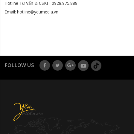
Hotline Tư Vấn & CSKH: 0928.975.888
Email: hotline@yeumedia.vn
FOLLOW US