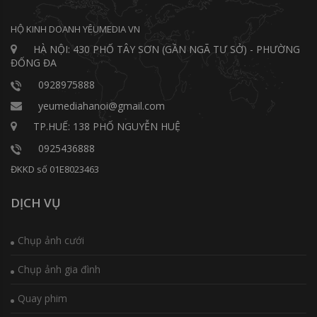
HỘ KINH DOANH YÊUMEDIA VN
HÀ NỘI: 430 PHỐ TÂY SƠN (GẦN NGÃ TƯ SỞ) - PHƯỜNG
ĐỐNG ĐA
0928975888
yeumediahanoi@gmail.com
TP.HUẾ: 138 PHỐ NGUYỄN HUỆ
0925436888
ĐKKD số 01E8023463
DỊCH VỤ
Chụp ảnh cưới
Chụp ảnh gia đình
Quay phim