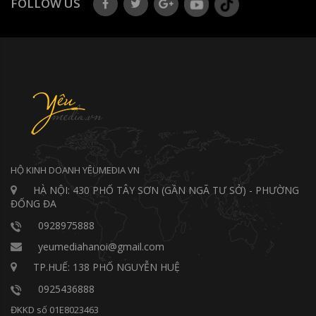
FOLLOW US
HỘ KINH DOANH YÊUMEDIA VN
HÀ NỘI: 430 PHỐ TÂY SƠN (GẦN NGÃ TƯ SỞ) - PHƯỜNG
ĐỐNG ĐA
0928975888
yeumediahanoi@gmail.com
TP.HUẾ: 138 PHỐ NGUYỄN HUỆ
0925436888
ĐKKD số 01E8023463