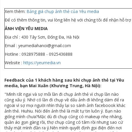
Xem thêm:
Bảng giá chụp ảnh thẻ của Yêu media
Để có thêm thông tin, vui lòng liên hệ với chúng tôi để nhận hỗ tr
ẢNH VIỆN YÊU MEDIA
Địa chỉ : 430 Tây Sơn, Đống Đa, Hà Nội
Email : yeumediahanoi@gmail.com
Hotline : 0928975888 - 0925436888
Website :
https://yeumedia.vn
Feedback của 1 khách hàng sau khi chụp ảnh thẻ tại Yêu
media, bạn Mai Xuân (Khương Trung, Hà Nội):
"Mình rất ngại và sợ mỗi lần đi chụp ảnh thẻ vì chụp lần nào
cũng xấu ý. Nhớ có lần đi chụp về dấu ảnh đi không dám để ra
ngoài vì sợ mọi người nhìn thấy lại so sánh ảnh faceboook khác
ảnh thẻ. Hiuhiu. Nói đến ảnh thẻ là mất tự tin luôn ý. Bạn nào
giống mình chưa?Mặc dù đi chụp cũng có makeup nhẹ nhàng,
quần áo gọn gàng rồi, thợ chụp cũng có tâm rồi nhưng sao cứ
thấy mặt mình đần ra ý.Nên mình quyết định gọi điện đến nơi