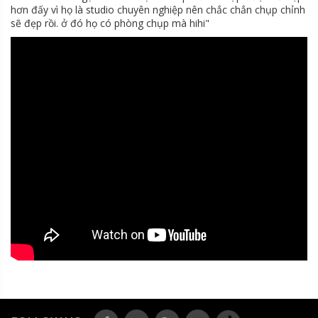
hơn đấy vì họ là studio chuyên nghiệp nên chắc chắn chụp chỉnh
sẽ đẹp rồi. ở đó họ có phòng chụp mà hihi"