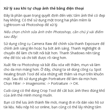
Xử lý sau khi tự chụp ảnh thẻ bằng điện thoại
Đây là phần quan trọng quyết định đến việc tấm ảnh thẻ có đẹp
hay không. Có thể sử dụng một trong hai phần mềm là
Lightroom và Photoshop để xử lý.
Nếu chọn chỉnh sửa ảnh trên Photoshop, cần chú ý vài điểm
sau đây:
Sử dụng công cụ Camera Raw để chỉnh sửa thanh Exposure để
chỉnh ảnh sáng lên hoặc hạ bớt ánh sáng. Thanh Hightlight di
chuyển để làm chi tiết nổi bật hơn. Thanh Shadows nên tăng
nhẹ để tóc và chi tiết được rõ ràng hơn.
Xuất file ra Photoshop và bắt đầu xóa vết thâm, mụn và làm
cho da mịn màng hơn. Ở đây, chúng ta sẽ dùng công cụ Spot
Healing Brush Tool để xóa những vết thâm và mụn trên khuôn
mặt. Sau đó sử dụng plugin Portraiture để làm da mịn hơn.
Chọn Filter -> Imagenomic -> Portraiture -> OK.
Cuối cùng có thể dùng Crop Tool để cắt bức ảnh theo đúng khổ
của ảnh thẻ mình mong muốn.
Bạn có thể lưu ảnh thành file mới, mang đi in rồi dán vào hồ sơ
tài liệu. Nếu nộp hồ sơ online, bạn cũng có thể lấy những tấm