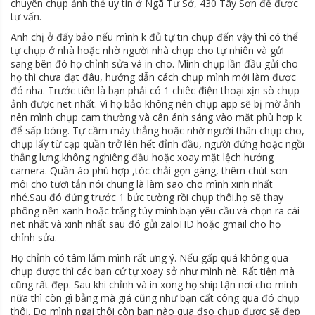
chuyên chụp ảnh thẻ uy tín ở Ngã Tư Sở, 430 Tây Sơn để được
tư vấn.
Anh chị ở đấy bảo nếu mình k đủ tự tin chụp đến vậy thì có thể
tự chụp ở nhà hoặc nhờ người nhà chụp cho tự nhiên và gửi
sang bên đó họ chỉnh sửa và in cho. Mình chụp lần đầu gửi cho
họ thì chưa đạt đâu, hướng dẫn cách chụp mình mới làm được
đó nha. Trước tiên là bạn phải có 1 chiêc điện thoại xịn sò chụp
ảnh được net nhất. Vì họ bảo không nên chụp app sẽ bị mờ ảnh
nên mình chụp cam thường và cân ánh sáng vào mặt phù hợp k
để sấp bóng. Tự cầm máy thẳng hoặc nhờ người thân chụp cho,
chụp lấy từ cạp quần trở lên hết đỉnh đầu, người đứng hoặc ngồi
thẳng lưng,không nghiêng đầu hoặc xoay mặt lệch hướng
camera. Quần áo phù hợp ,tóc chải gọn gàng, thêm chút son
môi cho tươi tắn nói chung là làm sao cho mình xinh nhất
nhé.Sau đó đứng trước 1 bức tường rồi chụp thôi.họ sẽ thay
phông nền xanh hoặc trắng tùy mình.bạn yêu cầu.và chọn ra cái
net nhất và xinh nhất sau đó gửi zaloHD hoặc gmail cho họ
chỉnh sửa.
Họ chỉnh có tâm lắm mình rất ưng ý. Nếu gấp quá không qua
chụp được thì các bạn cứ tự xoay sở như mình nè. Rất tiện mà
cũng rất đẹp. Sau khi chỉnh và in xong họ ship tận nơi cho mình
nữa thì còn gì bằng mà giá cũng như bạn cất công qua đó chụp
thôi. Do mình ngại thôi còn bạn nào qua đso chụp được sẽ đẹp