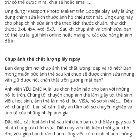
trữ có thể được in ra, chia sẻ hoặc email,…
Ứng dụng “Passport Photo Maker” trên Google play. Đây là ứng
dụng chỉnh sửa kích thước ảnh hộ chiếu tốt nhất. Ứng dụng này
cho phép chỉnh sửa ảnh thẻ theo kích thước chuẩn, như kích
thước 3x4, 4x4, 4x6, 5x7,… Sau khi chụp ảnh và chỉnh sửa, bạn
có thể lưu lại gửi hình online hoặc mang ra các cửa hàng in ảnh
để in.
Chụp ảnh thẻ chất lượng lấy ngay
Bạn đang tìm nơi chụp ảnh thẻ chất lượng, đẹp và rõ nét? Bạn
mong muốn bức ảnh thẻ sau khi chụp sẽ được chỉnh sửa nhưng
vẫn giữ được nét chân thật trên gương mặt bạn?
Ảnh viện YÊU EMDIA là lựa chọn hoàn hảo cho bạn với những
nỗi lo trên. Chúng tôi chuyên chụp ảnh thẻ làm giấy tờ, thẻ sinh
viên, học sinh, ảnh thẻ làm hộ chiếu, VISA, hồ sơ xin việc,… Đến
với chúng tôi, bạn sẽ cảm thấy an tâm bởi sự chuyên nghiệp và
tinh tế của những nhiếp ảnh gia.
Đặc biệt, các loại ảnh thẻ sau khi chụp bạn có thể lấy ngay sau 5
phút chúng tôi chỉnh sửa. Điều này vừa tiết kiệm thời gian chờ
đợi, vừa giúp bạn hoàn thành công việc của mình nhanh chóng.